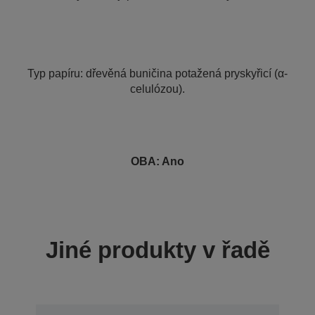
Typ papíru: dřevěná buničina potažená pryskyřicí (α-
celulózou).
OBA: Ano
Jiné produkty v řadě