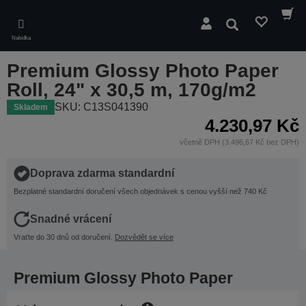
Skip
to
Hledat
main
Nabídka
content
Premium Glossy Photo Paper
Roll, 24" x 30,5 m, 170g/m2
SKU: C13S041390
Skladem
4.230,97 Kč
včetně DPH (3.496,67 Kč bez DPH)
Doprava zdarma standardní
Bezplatné standardní doručení všech objednávek s cenou vyšší než 740 Kč
Snadné vrácení
Vraťte do 30 dnů od doručení.
Dozvědět se více
Premium Glossy Photo Paper