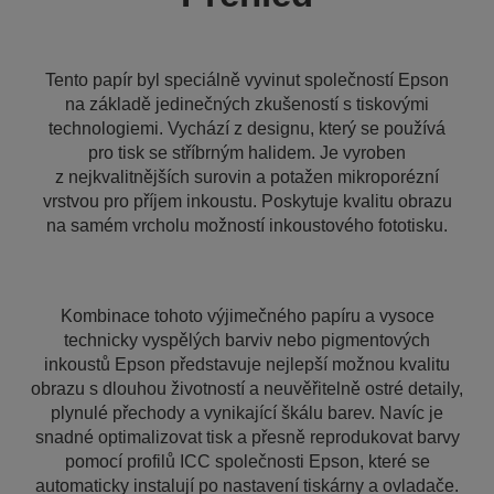
Tento papír byl speciálně vyvinut společností Epson
na základě jedinečných zkušeností s tiskovými
technologiemi. Vychází z designu, který se používá
pro tisk se stříbrným halidem. Je vyroben
z nejkvalitnějších surovin a potažen mikroporézní
vrstvou pro příjem inkoustu. Poskytuje kvalitu obrazu
na samém vrcholu možností inkoustového fototisku.
Kombinace tohoto výjimečného papíru a vysoce
technicky vyspělých barviv nebo pigmentových
inkoustů Epson představuje nejlepší možnou kvalitu
obrazu s dlouhou životností a neuvěřitelně ostré detaily,
plynulé přechody a vynikající škálu barev. Navíc je
snadné optimalizovat tisk a přesně reprodukovat barvy
pomocí profilů ICC společnosti Epson, které se
automaticky instalují po nastavení tiskárny a ovladače.