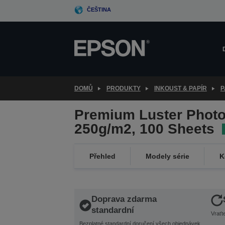
Skip
ČEŠTINA
to
main
content
DOMŮ
PRODUKTY
INKOUST & PAPÍR
P
Premium Luster Photo
250g/m2, 100 Sheets
Přehled
Modely série
K
Doprava zdarma
standardní
Vraťt
Bezplatné standardní doručení všech objednávek