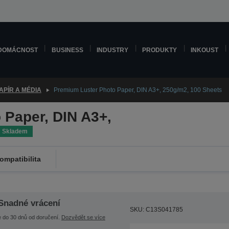
DOMÁCNOST
BUSINESS
INDUSTRY
PRODUKTY
INKOUST
APÍR A MÉDIA
Premium Luster Photo Paper, DIN A3+, 250g/m2, 100 Sheets
 Paper, DIN A3+,
Skladem
ompatibilita
Snadné vrácení
SKU: C13S041785
e do 30 dnů od doručení.
Dozvědět se více