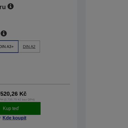
ru
DIN A3+
DIN A2
.520,26 Kč
PH (3.735,75 Kč bez DPH)
Kup teď
Kde koupit