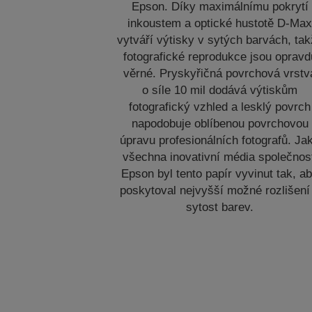
Epson. Díky maximálnímu pokrytí
inkoustem a optické hustotě D-Ma
vytváří výtisky v sytých barvách, ta
fotografické reprodukce jsou opravd
věrné. Pryskyřičná povrchová vrstv
o síle 10 mil dodává výtiskům
fotografický vzhled a lesklý povrch
napodobuje oblíbenou povrchovou
úpravu profesionálních fotografů. Ja
všechna inovativní média společnos
Epson byl tento papír vyvinut tak, a
poskytoval nejvyšší možné rozlišení
sytost barev.