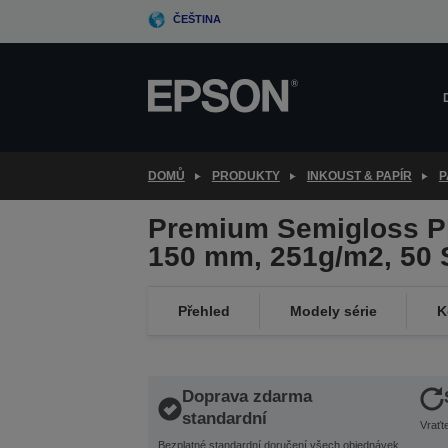
Skip
ČEŠTINA
to
main
content
DOMŮ
PRODUKTY
INKOUST & PAPÍR
P
Premium Semigloss Ph
150 mm, 251g/m2, 50 
Přehled
Modely série
K
Doprava zdarma
standardní
Vraťt
Bezplatné standardní doručení všech objednávek