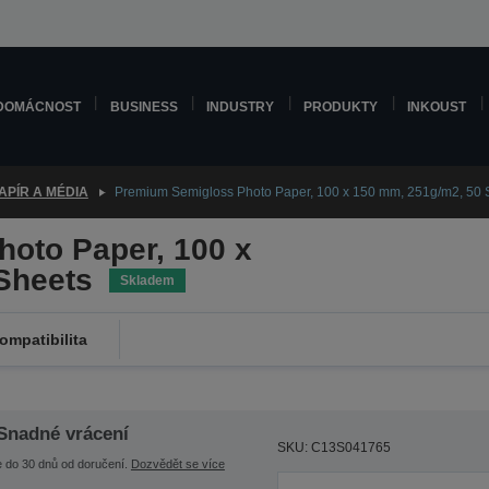
DOMÁCNOST
BUSINESS
INDUSTRY
PRODUKTY
INKOUST
APÍR A MÉDIA
Premium Semigloss Photo Paper, 100 x 150 mm, 251g/m2, 50 
oto Paper, 100 x
Sheets
Skladem
ompatibilita
Snadné vrácení
SKU: C13S041765
e do 30 dnů od doručení.
Dozvědět se více