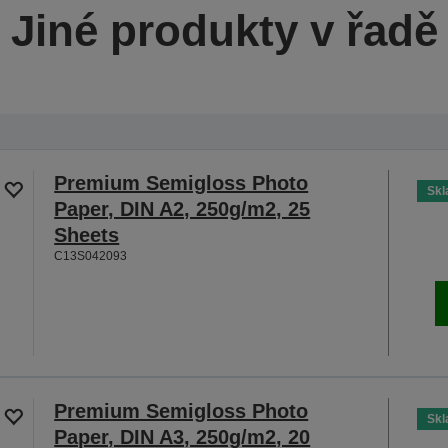
Jiné produkty v řadě
Premium Semigloss Photo
Sk
Paper, DIN A2, 250g/m2, 25
Sheets
C13S042093
Premium Semigloss Photo
Sk
Paper, DIN A3, 250g/m2, 20