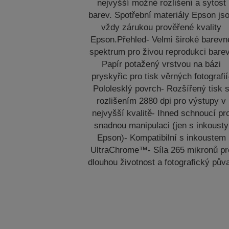
nejvyšší možné rozlišení a sytost
barev. Spotřební materiály Epson js
vždy zárukou prověřené kvality
Epson.Přehled- Velmi široké barevn
spektrum pro živou reprodukci bare
Papír potažený vrstvou na bázi
pryskyřic pro tisk věrných fotografií
Pololesklý povrch- Rozšířený tisk 
rozlišením 2880 dpi pro výstupy v
nejvyšší kvalitě- Ihned schnoucí pr
snadnou manipulaci (jen s inkousty
Epson)- Kompatibilní s inkoustem
UltraChrome™- Síla 265 mikronů pr
dlouhou životnost a fotografický pův