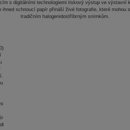
cím s digitálními technologiemi tiskový výstup ve výstavní k
to ihned schnoucí papír přináší živé fotografie, které mohou
tradičním halogenidostříbrným snímkům.
0)
í
u
í
í.
ou
mi
ír
dl