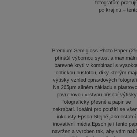
fotografům pracují
po krajinu – ten
Premium Semigloss Photo Paper (25
přináší výbornou sytost a maximáln
barevné krytí v kombinaci s vysoko
optickou hustotou, díky kterým maj
výtisky vzhled opravdových fotografi
Na 265µm silném základu s plastov
povrchovou vrstvou působí výtisky
fotograficky přesně a papír se
nekrabatí. Ideální pro použití se vše
inkousty Epson.Stejně jako ostatní
inovativní média Epson je i tento pap
navržen a vyroben tak, aby vám nabí