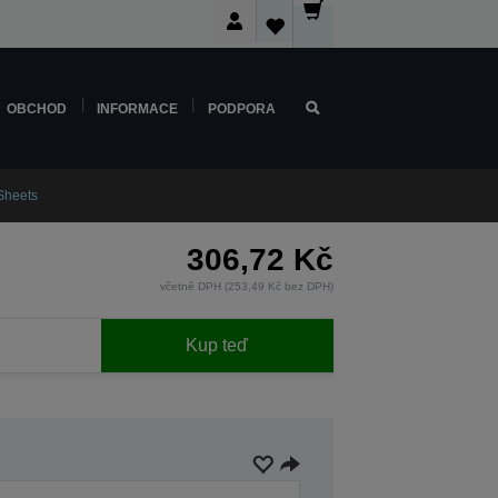
OBCHOD
INFORMACE
PODPORA
Sheets
306,72 Kč
včetně DPH (253,49 Kč bez DPH)
Kup teď