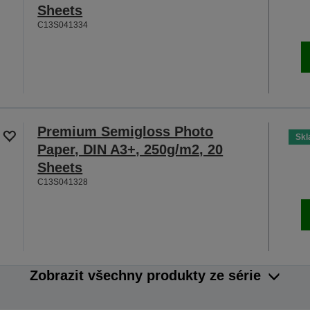
Sheets
C13S041334
Premium Semigloss Photo
Sk
Paper, DIN A3+, 250g/m2, 20
Sheets
C13S041328
Zobrazit všechny produkty ze série