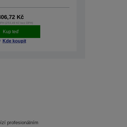
306,72 Kč
DPH (253,49 Kč bez DPH)
Kup teď
Kde koupit
zí profesionálním