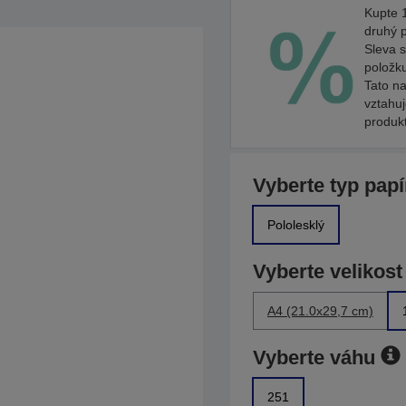
Kupte 1
druhý 
Sleva s
položk
Tato na
vztahu
produk
Vyberte typ papí
Pololesklý
Vyberte velikost
A4 (21.0x29,7 cm)
Vyberte váhu
251