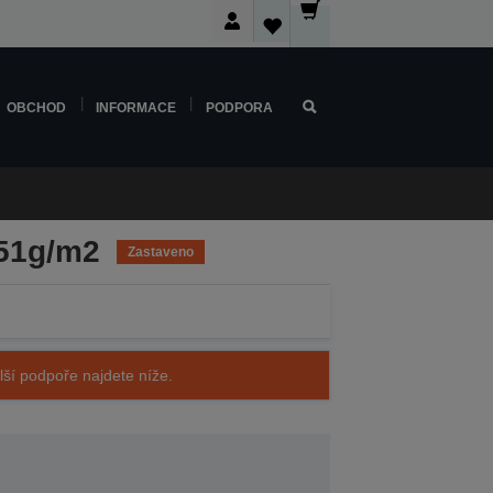
OBCHOD
INFORMACE
PODPORA
251g/m2
Zastaveno
alší podpoře najdete níže.