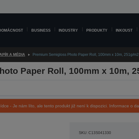
DOMÁCNOST
BUSINESS
INDUSTRY
PRODUKTY
INKOUST
APÍR A MÉDIA
Premium Semigloss Photo Paper Roll, 100mm x 10m, 251g/m2
oto Paper Roll, 100mm x 10m, 
ídce - Je nám líto, ale tento produkt již není k dispozici. Informace o d
SKU: C13S041330