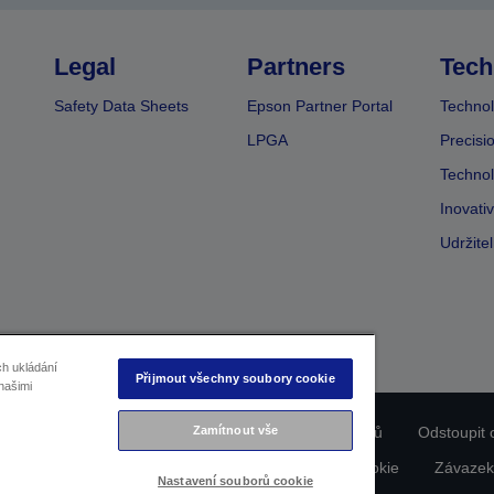
Legal
Partners
Tech
Safety Data Sheets
Epson Partner Portal
Technol
LPGA
Precisi
Technol
Inovati
Udržite
ch ukládání
Přijmout všechny soubory cookie
našimi
ladu produktu
Prohlášení o ochraně osobních údajů
Odstoupit 
Zamítnout vše
dajích nás kontaktujte
Informace o souborech cookie
Závazek
Nastavení souborů cookie