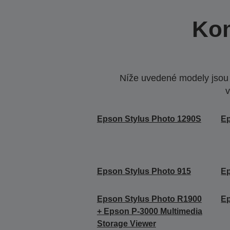
Kom
Níže uvedené modely jsou k
v
Epson Stylus Photo 1290S
Ep
Epson Stylus Photo 915
Ep
Epson Stylus Photo R1900
Ep
+ Epson P-3000 Multimedia
Storage Viewer