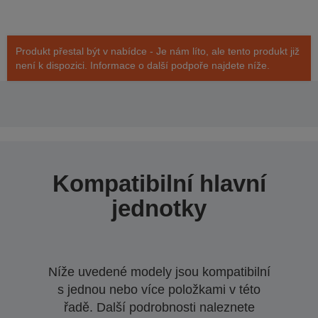
Produkt přestal být v nabídce - Je nám líto, ale tento produkt již
není k dispozici. Informace o další podpoře najdete níže.
Kompatibilní hlavní
jednotky
Níže uvedené modely jsou kompatibilní
s jednou nebo více položkami v této
řadě. Další podrobnosti naleznete