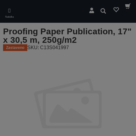
Skip
to
Hledat
main
Nabídka
content
Proofing Paper Publication, 17"
x 30,5 m, 250g/m2
SKU: C13S041997
Zastaveno