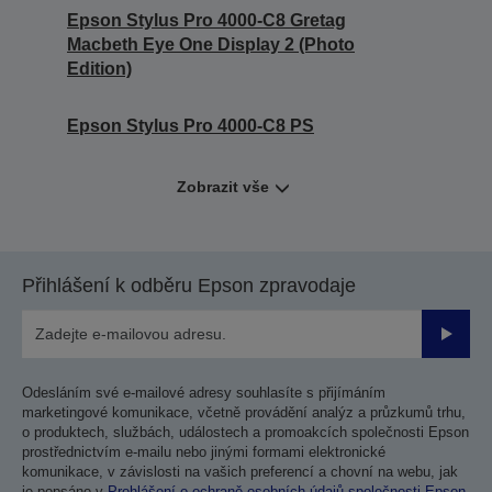
Epson Stylus Pro 4000-C8 Gretag
Macbeth Eye One Display 2 (Photo
Edition)
Epson Stylus Pro 4000-C8 PS
Zobrazit vše
Přihlášení k odběru Epson zpravodaje
Odesla
Odesláním své e-mailové adresy souhlasíte s přijímáním
marketingové komunikace, včetně provádění analýz a průzkumů trhu,
o produktech, službách, událostech a promoakcích společnosti Epson
prostřednictvím e-mailu nebo jinými formami elektronické
komunikace, v závislosti na vašich preferencí a chovní na webu, jak
je popsáno v
Prohlášení o ochraně osobních údajů společnosti Epson