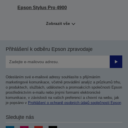
Epson Stylus Pro 4900
Zobrazit vše
Přihlášení k odběru Epson zpravodaje
Odesla
Odesláním své e-mailové adresy souhlasíte s přijímáním
marketingové komunikace, včetně provádění analýz a průzkumů trhu,
o produktech, službách, událostech a promoakcích společnosti Epson
prostřednictvím e-mailu nebo jinými formami elektronické
komunikace, v závislosti na vašich preferencí a chovní na webu, jak
je popsáno v
Prohlášení o ochraně osobních údajů společnosti Epson
Sledujte nás