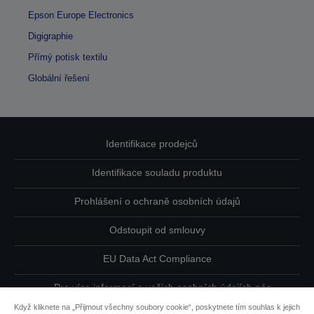
Epson Europe Electronics
Digigraphie
Přímý potisk textilu
Globální řešení
Identifikace prodejců
Identifikace souladu produktu
Prohlášení o ochraně osobních údajů
Odstoupit od smlouvy
EU Data Act Compliance
Pro více informací o vašich osobních údajích nás
kontaktujte
Když kliknete na „Přijmout všechny soubory cookie“, poskytnete tím souhlas k jejich