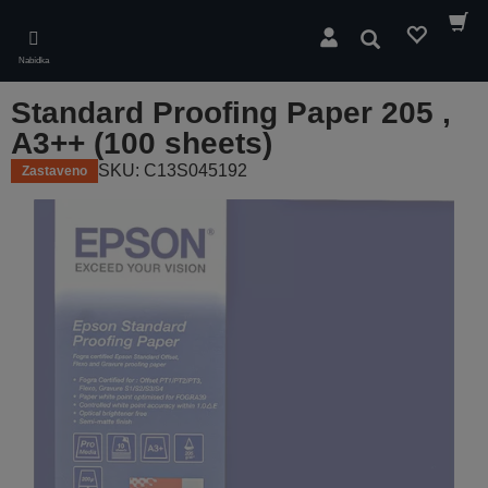
Skip
to
Hledat
main
Nabídka
content
Standard Proofing Paper 205 ,
A3++ (100 sheets)
SKU: C13S045192
Zastaveno