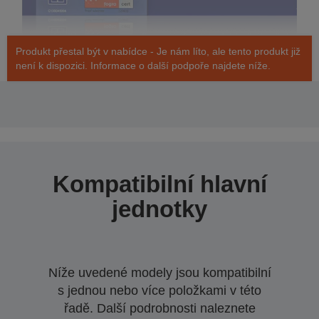
Produkt přestal být v nabídce - Je nám líto, ale tento produkt již
není k dispozici. Informace o další podpoře najdete níže.
Kompatibilní hlavní
jednotky
Níže uvedené modely jsou kompatibilní
s jednou nebo více položkami v této
řadě. Další podrobnosti naleznete