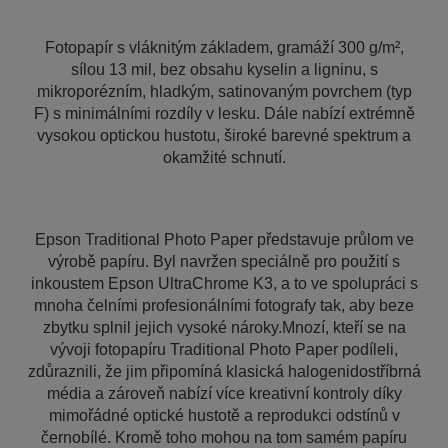
Fotopapír s vláknitým základem, gramáží 300 g/m²,
sílou 13 mil, bez obsahu kyselin a ligninu, s
mikroporézním, hladkým, satinovaným povrchem (typ
F) s minimálními rozdíly v lesku. Dále nabízí extrémně
vysokou optickou hustotu, široké barevné spektrum a
okamžité schnutí.
Epson Traditional Photo Paper představuje průlom ve
výrobě papíru. Byl navržen speciálně pro použití s
inkoustem Epson UltraChrome K3, a to ve spolupráci s
mnoha čelními profesionálními fotografy tak, aby beze
zbytku splnil jejich vysoké nároky.Mnozí, kteří se na
vývoji fotopapíru Traditional Photo Paper podíleli,
zdůraznili, že jim připomíná klasická halogenidostříbrná
média a zároveň nabízí více kreativní kontroly díky
mimořádné optické hustotě a reprodukci odstínů v
černobílé. Kromě toho mohou na tom samém papíru