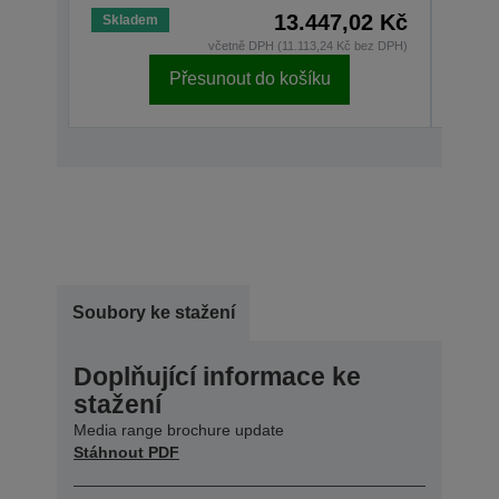
13.447,02 Kč
Skladem
Skla
včetně DPH (11.113,24 Kč bez DPH)
Přesunout do košíku
Soubory ke stažení
Doplňující informace ke
stažení
Media range brochure update
Stáhnout PDF