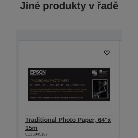
Jiné produkty v řadě
Traditional Photo Paper, 64"x
Trad
15m
15 
C13S045107
C13S0