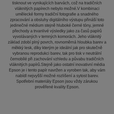
tisknout ve vynikajících barvách, což na tradičních
vláknitých papírech nebylo možné.V kombinaci
umělecké formy tradiční fotografie a snadného
zpracování a obsluhy digitálního výstupu přináší toto
jedinečné médium stejně hluboké černé tóny, jemné
přechody a trvanlivé výsledky jako za časů papírů
vyvolávaných v temných komorách. Jeho vláknitý
základ zdobí plný povrch, rovnoměrná hloubka barev a
měkký lesk, díky kterým je ideální jak pro skutečně
vybranou reprodukci barev, tak pro tisk v neutrální
černobílé při zachování vzhledu a půvabu tradičních
vláknitých papírů.Stejně jako ostatní inovativní média
Epson je i tento papír navržen a vyroben tak, aby vám
nabídl nejvyšší možné rozlišení a sytost barev.
Spotřební materiály Epson jsou vždy zárukou
prověřené kvality Epson.