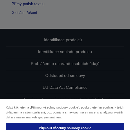
Přímý potisk textilu
Globální řešení
Identifikace prodejců
Identifikace souladu produktu
Prohlášení o ochraně osobních údajů
Odstoupit od smlouvy
EU Data Act Compliance
Pro více informací o vašich osobních údajích nás
kontaktujte
Když kliknete na „Přijmout všechny soubory cookie“, poskytnete tím souhlas k jejich
ukládání na vašem zařízení, což pomáhá s navigací na stránce, s analýzou využití
Informace o souborech cookie
dat a s našimi marketingovými snahami.
Přijmout všechny soubory cookie
Závazek usnadnění přístupu společnosti Epson