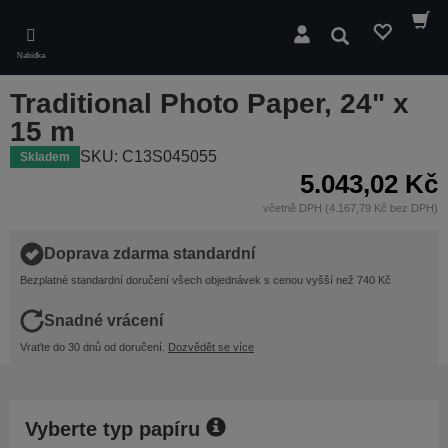
Skip
to
Hledat
main
Nabídka
content
Traditional Photo Paper, 24" x
15 m
SKU: C13S045055
Skladem
5.043,02 Kč
včetně DPH (4.167,79 Kč bez DPH)
Doprava zdarma standardní
Bezplatné standardní doručení všech objednávek s cenou vyšší než 740 Kč
Snadné vrácení
Vraťte do 30 dnů od doručení.
Dozvědět se více
Vyberte typ papíru