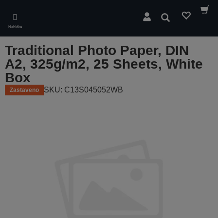
Skip
to
Hledat
main
Nabídka
content
Traditional Photo Paper, DIN
A2, 325g/m2, 25 Sheets, White
Box
SKU: C13S045052WB
Zastaveno