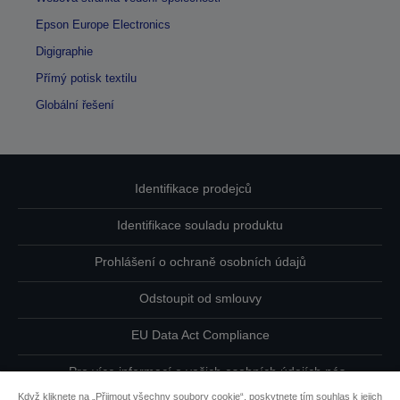
Epson Europe Electronics
Digigraphie
Přímý potisk textilu
Globální řešení
Identifikace prodejců
Identifikace souladu produktu
Prohlášení o ochraně osobních údajů
Odstoupit od smlouvy
EU Data Act Compliance
Pro více informací o vašich osobních údajích nás
kontaktujte
Když kliknete na „Přijmout všechny soubory cookie“, poskytnete tím souhlas k jejich