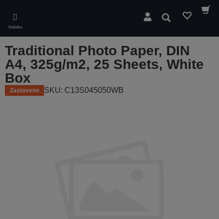
Skip
to
Hledat
main
Nabídka
content
Traditional Photo Paper, DIN
A4, 325g/m2, 25 Sheets, White
Box
SKU: C13S045050WB
Zastaveno