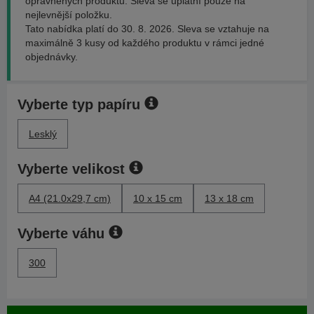
oprávněných produktů. Sleva se uplatní pouze na
nejlevnější položku.
Tato nabídka platí do 30. 8. 2026. Sleva se vztahuje na
maximálně 3 kusy od každého produktu v rámci jedné
objednávky.
Vyberte typ papíru
Lesklý
Vyberte velikost
A4 (21.0x29,7 cm)
10 x 15 cm
13 x 18 cm
Vyberte váhu
300