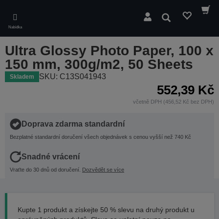
Skip
to
Hledat
main
Nabídka
content
Ultra Glossy Photo Paper, 100 x
150 mm, 300g/m2, 50 Sheets
SKU: C13S041943
Skladem
552,39 Kč
včetně DPH (456,52 Kč bez DPH)
Doprava zdarma standardní
Bezplatné standardní doručení všech objednávek s cenou vyšší než 740 Kč
Snadné vrácení
Vraťte do 30 dnů od doručení.
Dozvědět se více
Kupte 1 produkt a získejte 50 % slevu na druhý produkt u