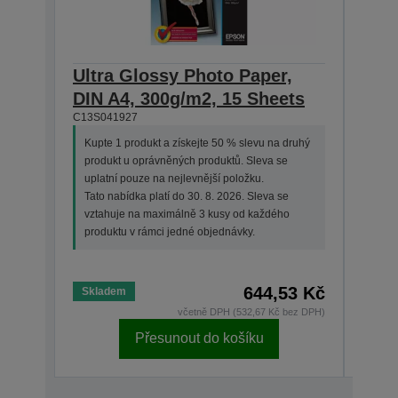
Ultra Glossy Photo Paper,
Ultr
DIN A4, 300g/m2, 15 Sheets
130
C13S041927
She
C13S0
Kupte 1 produkt a získejte 50 % slevu na druhý
produkt u oprávněných produktů. Sleva se
Kupt
uplatní pouze na nejlevnější položku.
prod
Tato nabídka platí do 30. 8. 2026. Sleva se
upla
vztahuje na maximálně 3 kusy od každého
Tato 
produktu v rámci jedné objednávky.
vzta
prod
644,53 Kč
Skladem
Skla
včetně DPH (532,67 Kč bez DPH)
Přesunout do košíku