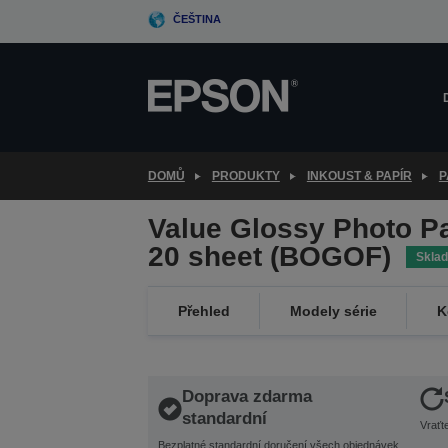
Skip
ČEŠTINA
to
main
content
DOMŮ
PRODUKTY
INKOUST & PAPÍR
P
Value Glossy Photo P
20 sheet (BOGOF)
Skla
Přehled
Modely série
K
Doprava zdarma
standardní
Vraťt
Bezplatné standardní doručení všech objednávek