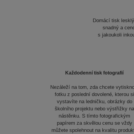
Domácí tisk leskl
snadný a ceno
s jakoukoli ink
Každodenní tisk fotografií
Nezáleží na tom, zda chcete vytiskn
fotku z poslední dovolené, kterou s
vystavíte na ledničku, obrázky do
školního projektu nebo výstřižky n
nástěnku. S tímto fotografickým
papírem za skvělou cenu se vždy
můžete spolehnout na kvalitu produk