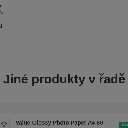
ci
h.
tí
Jiné produkty v řadě
Value Glossy Photo Paper A4 50
Sk