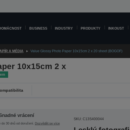
DOMÁCNOST
BUSINESS
INDUSTRY
PRODUKTY
INKOUST
APÍR A MÉDIA
Value Glossy Photo Paper 10x15cm 2 x 20 sheet (BOGOF)
aper 10x15cm 2 x
dem
ompatibilita
Snadné vrácení
SKU: C13S400044
e do 30 dnů od doručení.
Dozvědět se více