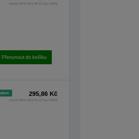
včetně DPH (341,85 Kč bez DPH)
Přesunout do košíku
295,86 Kč
ladem
včetně DPH (244,51 Kč bez DPH)