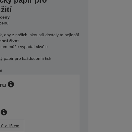
ický papír pro
žití
 ceny
 cenu
k, aby z našich inkoustů dostaly to nejlepší
nní život
album může vypadat skvěle
ý papír pro každodenní tisk
ní
ru
10 x 15 cm