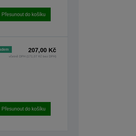
Přesunout do košíku
207,00 Kč
ladem
včetně DPH (171,07 Kč bez DPH)
Přesunout do košíku