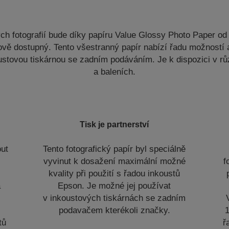
ých fotografií bude díky papíru Value Glossy Photo Paper od
vě dostupný. Tento všestranný papír nabízí řadu možností a 
oustovou tiskárnou se zadním podáváním. Je k dispozici v r
a baleních.
Tisk je partnerství
out
Tento fotografický papír byl speciálně
i
vyvinut k dosažení maximální možné
f
kvality při použití s řadou inkoustů
a
Epson. Je možné jej používat
v inkoustových tiskárnách se zadním
podavačem kterékoli značky.
1
tů
ř