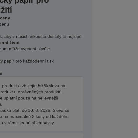
ický papír pro
žití
 ceny
 cenu
k, aby z našich inkoustů dostaly to nejlepší
nní život
album může vypadat skvěle
ý papír pro každodenní tisk
ní
 produkt a získejte 50 % slevu na
produkt u oprávněných produktů.
e uplatní pouze na nejlevnější
u.
bídka platí do 30. 8. 2026. Sleva se
je na maximálně 3 kusy od každého
tu v rámci jedné objednávky.