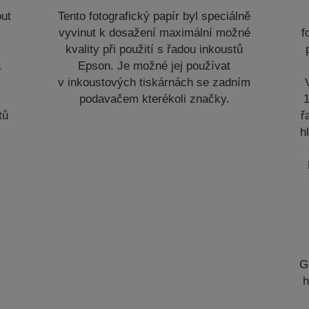
out
Tento fotografický papír byl speciálně
i
vyvinut k dosažení maximální možné
f
kvality při použití s řadou inkoustů
a
Epson. Je možné jej používat
v inkoustových tiskárnách se zadním
podavačem kterékoli značky.
1
tů
ř
h
G
h