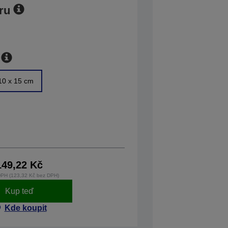
ru
10 x 15 cm
149,22 Kč
DPH (123,32 Kč bez DPH)
Kup teď
Kde koupit