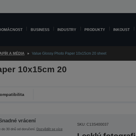
DOMÁCNOST
BUSINESS
INDUSTRY
PRODUKTY
INKOUST
APÍR A MÉDIA
Value Glossy Photo Paper 10x15cm 20 sheet
aper 10x15cm 20
ompatibilita
Snadné vrácení
SKU: C13S400037
e do 30 dnů od doručení.
Dozvědět se více