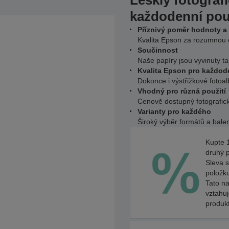
Lesklý fotograf
každodenní pou
Příznivý poměr hodnoty a
Kvalita Epson za rozumnou
Součinnost
Naše papíry jsou vyvinuty ta
Kvalita Epson pro každode
Dokonce i výstřižkové foto
Vhodný pro různá použití
Cenově dostupný fotografick
Varianty pro každého
Široký výběr formátů a bale
Kupte 1
druhý 
Sleva s
položk
Tato na
vztahu
produk