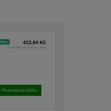
413,64 Kč
ladem
včetně DPH (341,85 Kč bez DPH)
Přesunout do košíku