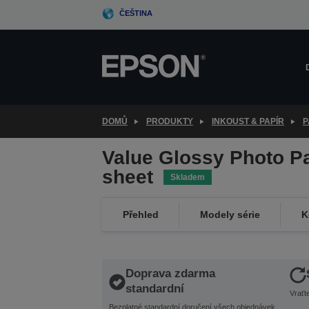
Skip
ČEŠTINA
to
main
content
DOMŮ
PRODUKTY
INKOUST & PAPÍR
P
Value Glossy Photo P
sheet
Skladem
Přehled
Modely série
K
Doprava zdarma
standardní
Vraťt
Bezplatné standardní doručení všech objednávek