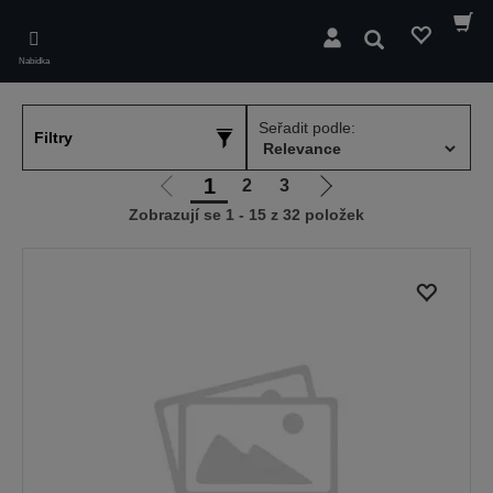
Skip
to
Hledat
main
Nabídka
content
Seřadit podle:
Filtry
1
2
3
Jít
Jít
Zobrazují se 1 - 15 z 32 položek
na
na
předchozí
další
stranu
stranu