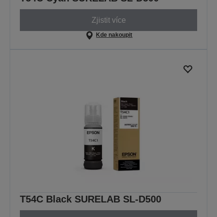
Zjistit více
Kde nakoupit
T54C Black SURELAB SL-D500