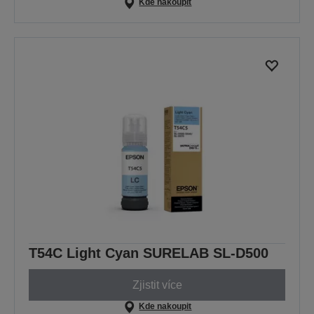
Kde nakoupit
T54C Light Cyan SURELAB SL-D500
Zjistit více
Kde nakoupit