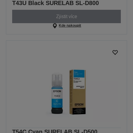
T43U Black SURELAB SL-D800
Zjistit více
Kde nakoupit
T54C Cyan SURELAB SL-D500