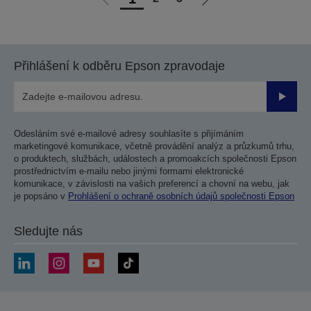
Jít
Jít
na
na
předchozí
další
stranu
stranu
Přihlášení k odběru Epson zpravodaje
Odesla
Odesláním své e-mailové adresy souhlasíte s přijímáním
marketingové komunikace, včetně provádění analýz a průzkumů trhu,
o produktech, službách, událostech a promoakcích společnosti Epson
prostřednictvím e-mailu nebo jinými formami elektronické
komunikace, v závislosti na vašich preferencí a chovní na webu, jak
je popsáno v
Prohlášení o ochraně osobních údajů společnosti Epson
Sledujte nás