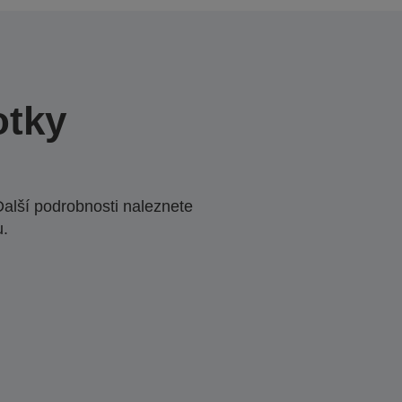
otky
Další podrobnosti naleznete
u.