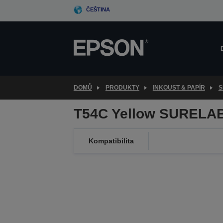
Skip
ČEŠTINA
to
main
content
DOMŮ
PRODUKTY
INKOUST & PAPÍR
S
T54C Yellow SURELA
Kompatibilita