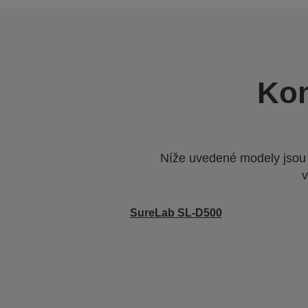
Kom
Níže uvedené modely jsou k
v
SureLab SL-D500