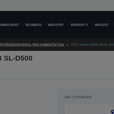
DOMÁCNOST
BUSINESS
INDUSTRY
PRODUKTY
INKOUST
POTŘEBNÍ MATERIÁL PRO KOMERČNÍ TISK
T54C Yellow SURELAB SL-D5
B SL-D500
SKU: C13T54C420