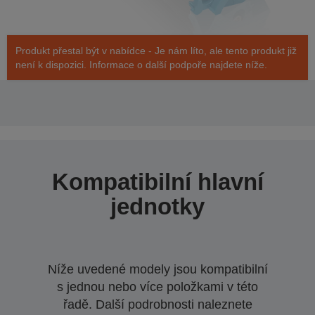
Produkt přestal být v nabídce - Je nám líto, ale tento produkt již
není k dispozici. Informace o další podpoře najdete níže.
Kompatibilní hlavní
jednotky
Níže uvedené modely jsou kompatibilní
s jednou nebo více položkami v této
řadě. Další podrobnosti naleznete