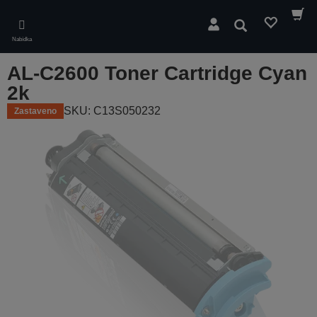
Skip
to
Hledat
main
Nabídka
content
AL-C2600 Toner Cartridge Cyan
2k
SKU: C13S050232
Zastaveno