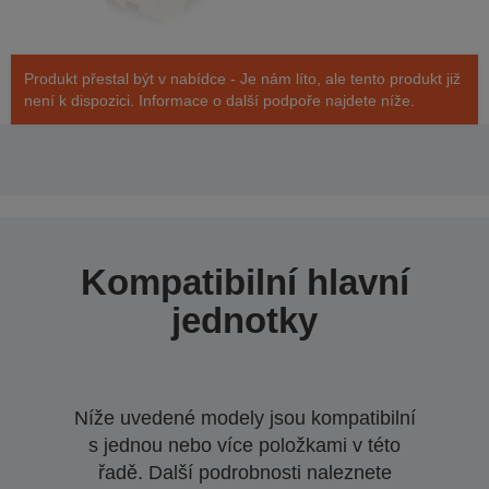
Produkt přestal být v nabídce - Je nám líto, ale tento produkt již
není k dispozici. Informace o další podpoře najdete níže.
Kompatibilní hlavní
jednotky
Níže uvedené modely jsou kompatibilní
s jednou nebo více položkami v této
řadě. Další podrobnosti naleznete