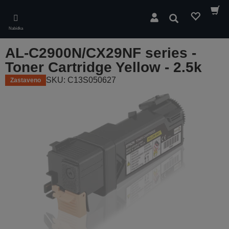
Skip
to
Hledat
main
Nabídka
content
AL-C2900N/CX29NF series -
Toner Cartridge Yellow - 2.5k
SKU: C13S050627
Zastaveno