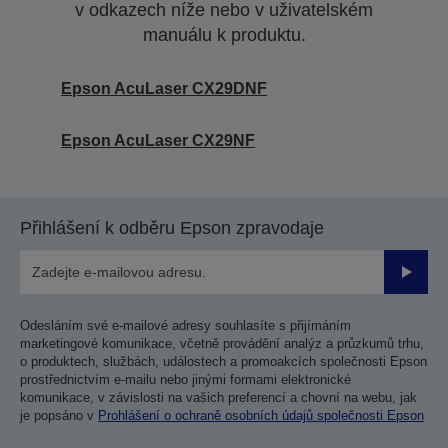
v odkazech níže nebo v uživatelském
manuálu k produktu.
Epson AcuLaser CX29DNF
Epson AcuLaser CX29NF
Přihlášení k odběru Epson zpravodaje
Odesla
Odesláním své e-mailové adresy souhlasíte s přijímáním
marketingové komunikace, včetně provádění analýz a průzkumů trhu,
o produktech, službách, událostech a promoakcích společnosti Epson
prostřednictvím e-mailu nebo jinými formami elektronické
komunikace, v závislosti na vašich preferencí a chovní na webu, jak
je popsáno v
Prohlášení o ochraně osobních údajů společnosti Epson