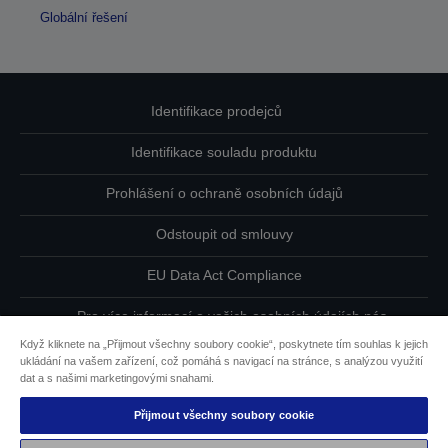
Globální řešení
Identifikace prodejců
Identifikace souladu produktu
Prohlášení o ochraně osobních údajů
Odstoupit od smlouvy
EU Data Act Compliance
Pro více informací o vašich osobních údajích nás
kontaktujte
Když kliknete na „Přijmout všechny soubory cookie“, poskytnete tím souhlas k jejich
ukládání na vašem zařízení, což pomáhá s navigací na stránce, s analýzou využití
Informace o souborech cookie
dat a s našimi marketingovými snahami.
Přijmout všechny soubory cookie
Závazek usnadnění přístupu společnosti Epson