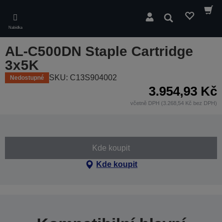
Skip
to
Hledat
main
Nabídka
content
AL-C500DN Staple Cartridge
3x5K
SKU: C13S904002
Nedostupné
3.954,93 Kč
včetně DPH (3.268,54 Kč bez DPH)
Kde koupit
Kde koupit