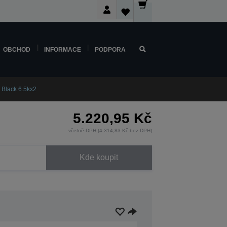
OBCHOD
INFORMACE
PODPORA
 Black 6.5kx2
5.220,95 Kč
včetně DPH (4.314,83 Kč bez DPH)
Kde koupit