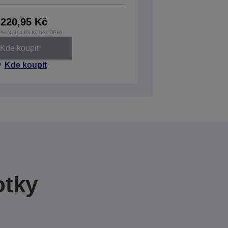
.220,95 Kč
PH (4.314,83 Kč bez DPH)
Kde koupit
Kde koupit
otky