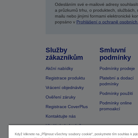
Odesláním své e-mailové adresy souhlasít
a průzkumů trhu, o produktech, službách, 
mailu nebo jinými formami elektronické kom
popsáno v
Prohlášení o ochraně osobních
Služby
Smluvní
zákazníkům
podmínky
Akční nabídky
Podmínky prodeje
Registrace produktu
Platební a dodací
podmínky
Vrácení objednávky
Podmínky použití
Ověření záruky
Podmínky online
Registrace CoverPlus
promoakcí
Kontaktujte nás
Hledání obchodníka
Když kliknete na „Přijmout všechny soubory cookie“, poskytnete tím souhlas k jeji