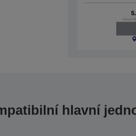
5
včetně D
patibilní hlavní jedn