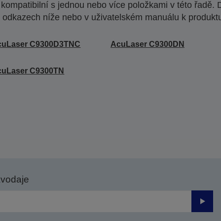
ompatibilní s jednou nebo více položkami v této řadě. 
 odkazech níže nebo v uživatelském manuálu k produkt
cuLaser C9300D3TNC
AcuLaser C9300DN
cuLaser C9300TN
avodaje
Odesl