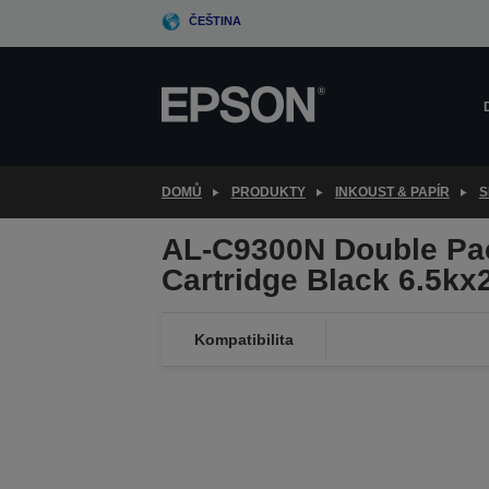
Skip
ČEŠTINA
to
main
content
DOMŮ
PRODUKTY
INKOUST & PAPÍR
S
AL-C9300N Double Pa
Cartridge Black 6.5kx
Kompatibilita