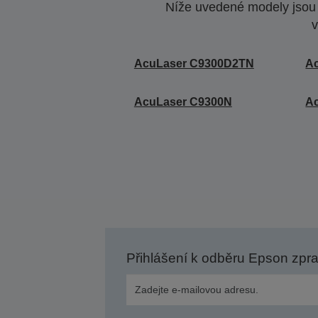
Níže uvedené modely jsou k
v
AcuLaser C9300D2TN
A
AcuLaser C9300N
A
Přihlášení k odběru Epson zpr