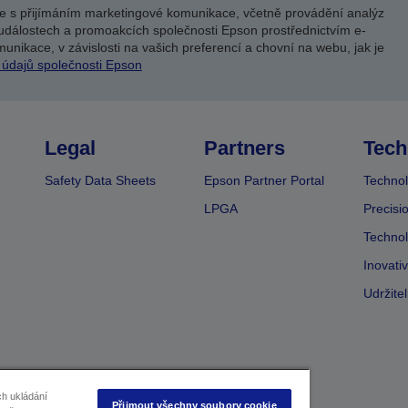
e s přijímáním marketingové komunikace, včetně provádění analýz
událostech a promoakcích společnosti Epson prostřednictvím e-
unikace, v závislosti na vašich preferencí a chovní na webu, jak je
 údajů společnosti Epson
Legal
Partners
Tech
Safety Data Sheets
Epson Partner Portal
Technol
LPGA
Precisi
Technol
Inovati
Udržite
ch ukládání
Přijmout všechny soubory cookie