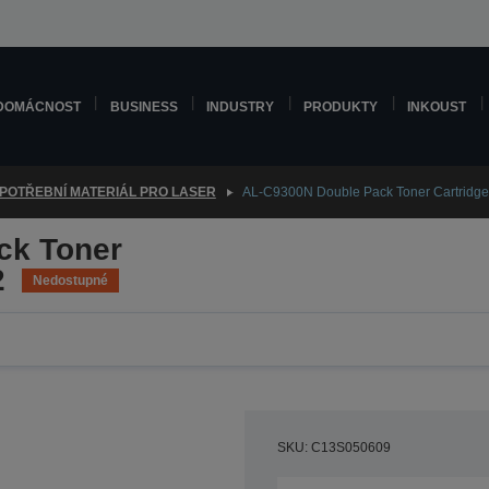
DOMÁCNOST
BUSINESS
INDUSTRY
PRODUKTY
INKOUST
POTŘEBNÍ MATERIÁL PRO LASER
AL-C9300N Double Pack Toner Cartridge
ck Toner
2
Nedostupné
SKU: C13S050609