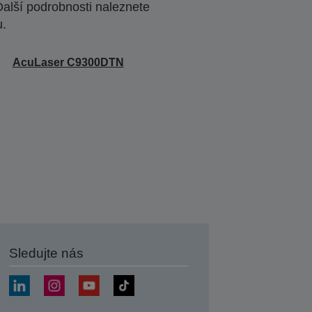
Další podrobnosti naleznete
u.
AcuLaser C9300DTN
Sledujte nás
at