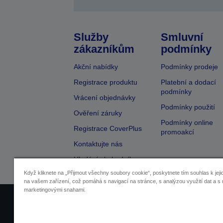
Služby
Smluvní
zákazníkům
podmínky
Akční nabídky
Podmínky prodeje
Registrace produktu
Platební a dodací
podmínky
Vrácení objednávky
Podmínky použití
Ověření záruky
Podmínky online
Registrace CoverPlus
promoakcí
Kontaktujte nás
Hledání obchodníka
Když kliknete na „Přijmout všechny soubory cookie“, poskytnete tím souhlas k jeji
na vašem zařízení, což pomáhá s navigací na stránce, s analýzou využití dat a s 
marketingovými snahami.
Identifikace prodejců
Identifikace sou
Pro více informací o vašich osobních ú