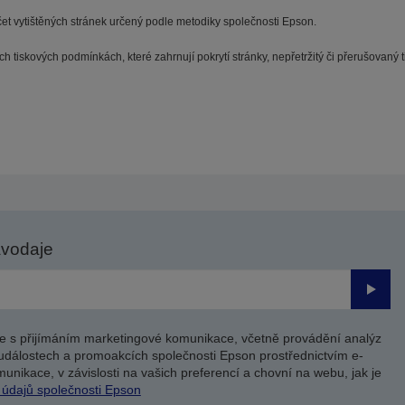
et vytištěných stránek určený podle metodiky společnosti Epson.
ých tiskových podmínkách, které zahrnují pokrytí stránky, nepřetržitý či přerušovan
avodaje
Odesl
e s přijímáním marketingové komunikace, včetně provádění analýz
událostech a promoakcích společnosti Epson prostřednictvím e-
unikace, v závislosti na vašich preferencí a chovní na webu, jak je
 údajů společnosti Epson