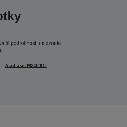
otky
Další podrobnosti naleznete
u.
AcuLaser M2400DT