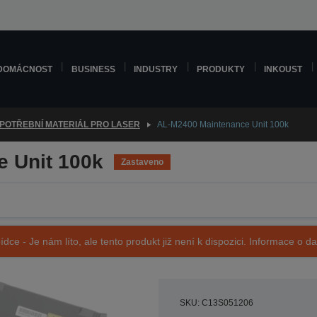
DOMÁCNOST
BUSINESS
INDUSTRY
PRODUKTY
INKOUST
POTŘEBNÍ MATERIÁL PRO LASER
AL-M2400 Maintenance Unit 100k
 Unit 100k
Zastaveno
ídce - Je nám líto, ale tento produkt již není k dispozici. Informace o d
SKU: C13S051206