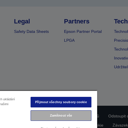
Legal
Partners
Tech
Safety Data Sheets
Epson Partner Portal
Technol
LPGA
Precisi
Technol
Inovati
Udržite
ch ukládání
Přijmout všechny soubory cookie
našimi
ladu produktu
Prohlášení o ochraně osobních údajů
Odstoupit 
Zamítnout vše
dajích nás kontaktujte
Informace o souborech cookie
Závazek