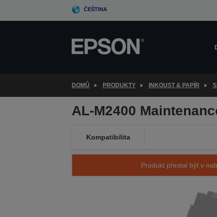
Skip
ČEŠTINA
to
main
content
DOMŮ
PRODUKTY
INKOUST & PAPÍR
S
AL-M2400 Maintenance
Kompatibilita
Produkt přestal být v nab