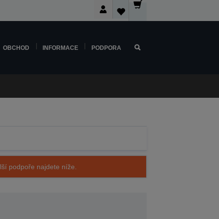
OBCHOD
INFORMACE
PODPORA
alší podpoře najdete níže.