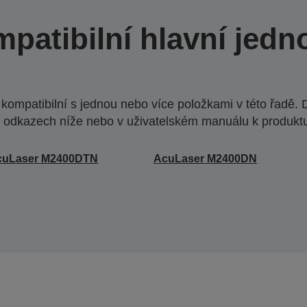
patibilní hlavní jedn
ompatibilní s jednou nebo více položkami v této řadě. 
 odkazech níže nebo v uživatelském manuálu k produkt
cuLaser M2400DTN
AcuLaser M2400DN