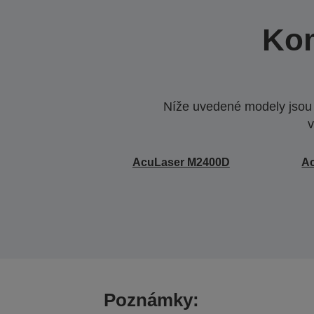
Kom
Níže uvedené modely jsou k
v
AcuLaser M2400D
A
Poznámky: