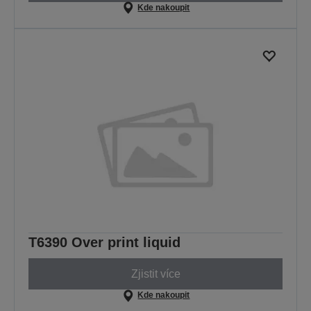
Kde nakoupit
T6390 Over print liquid
Zjistit více
Kde nakoupit