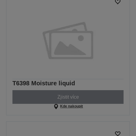
T6398 Moisture liquid
Zjistit více
Kde nakoupit