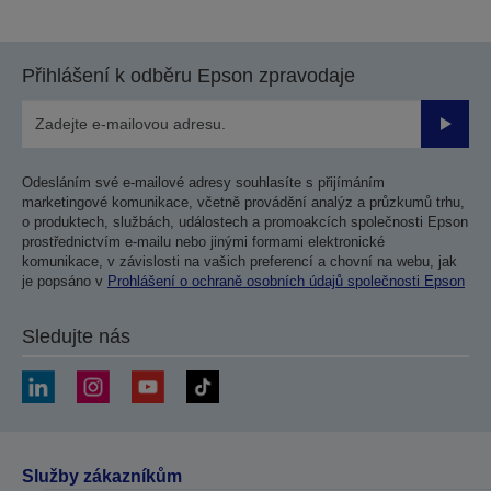
na
na
předchozí
další
stranu
stranu
Přihlášení k odběru Epson zpravodaje
Odesla
Odesláním své e-mailové adresy souhlasíte s přijímáním
marketingové komunikace, včetně provádění analýz a průzkumů trhu,
o produktech, službách, událostech a promoakcích společnosti Epson
prostřednictvím e-mailu nebo jinými formami elektronické
komunikace, v závislosti na vašich preferencí a chovní na webu, jak
je popsáno v
Prohlášení o ochraně osobních údajů společnosti Epson
Sledujte nás
Služby zákazníkům