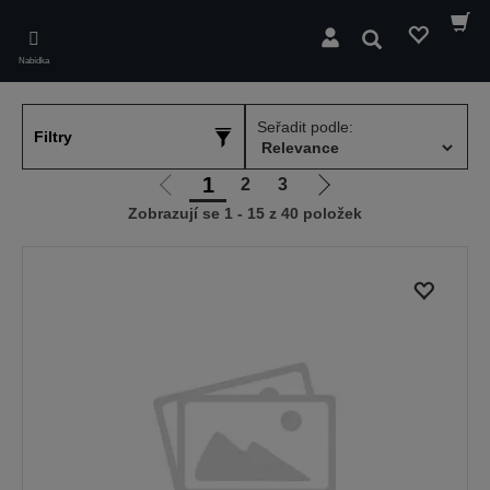
Skip
to
Hledat
main
Nabídka
content
Seřadit podle:
Filtry
1
2
3
Jít
Jít
Zobrazují se 1 - 15 z 40 položek
na
na
předchozí
další
stranu
stranu