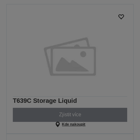
T639C Storage Liquid
Zjistit více
Kde nakoupit