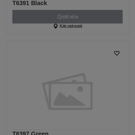
T6391 Black
Zjistit více
Kde nakoupit
T6397 Green