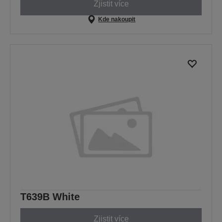
Zjistit více
Kde nakoupit
T639B White
Zjistit více