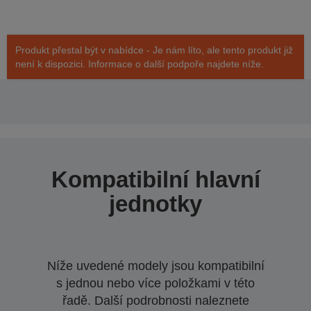
Produkt přestal být v nabídce - Je nám líto, ale tento produkt již
není k dispozici. Informace o další podpoře najdete níže.
Kompatibilní hlavní
jednotky
Níže uvedené modely jsou kompatibilní
s jednou nebo více položkami v této
řadě. Další podrobnosti naleznete