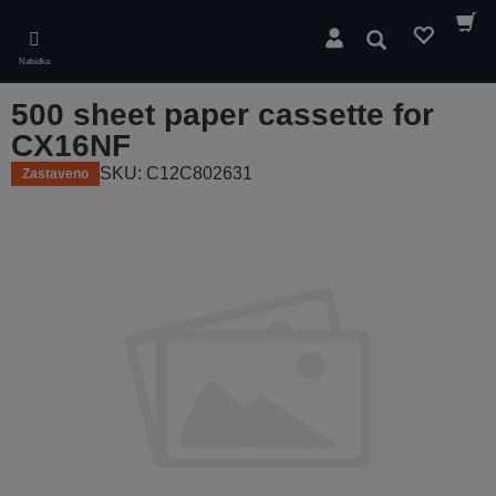
Skip
to
Hledat
main
Nabídka
content
500 sheet paper cassette for
CX16NF
SKU: C12C802631
Zastaveno