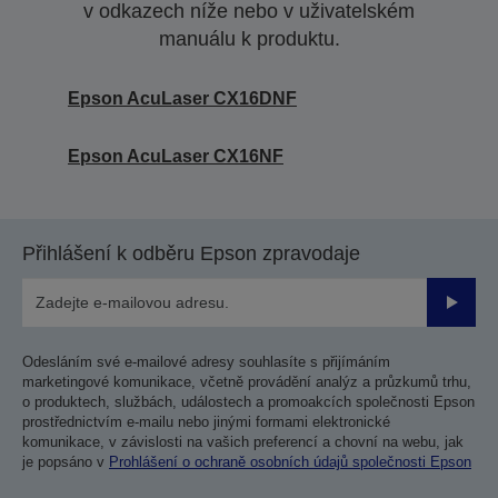
v odkazech níže nebo v uživatelském
manuálu k produktu.
Epson AcuLaser CX16DNF
Epson AcuLaser CX16NF
Přihlášení k odběru Epson zpravodaje
Odesla
Odesláním své e-mailové adresy souhlasíte s přijímáním
marketingové komunikace, včetně provádění analýz a průzkumů trhu,
o produktech, službách, událostech a promoakcích společnosti Epson
prostřednictvím e-mailu nebo jinými formami elektronické
komunikace, v závislosti na vašich preferencí a chovní na webu, jak
je popsáno v
Prohlášení o ochraně osobních údajů společnosti Epson