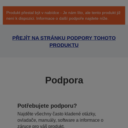
Produkt přestal být v nabídce - Je nám líto, ale tento produkt již
není k dispozici. Informace o další podpoře najdete níže.
PŘEJÍT NA STRÁNKU PODPORY TOHOTO
PRODUKTU
Podpora
Potřebujete podporu?
Najděte všechny často kladené otázky,
ovladače, manuály, software a informace o
záruce pro váš produkt.