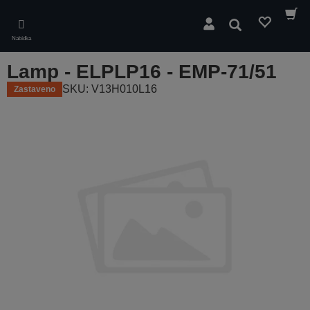
Skip
to
Hledat
main
Nabídka
content
Lamp - ELPLP16 - EMP-71/51
SKU: V13H010L16
Zastaveno