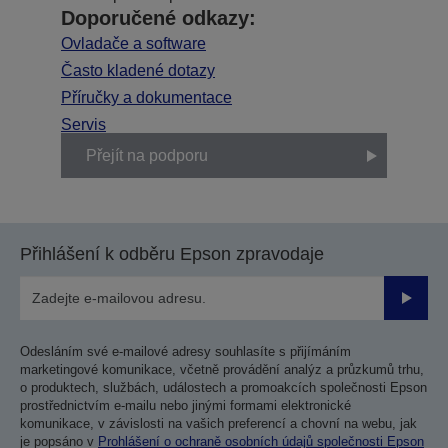
Doporučené odkazy:
Ovladače a software
Často kladené dotazy
Příručky a dokumentace
Servis
Přejít na podporu
Přihlášení k odběru Epson zpravodaje
Odesla
Odesláním své e-mailové adresy souhlasíte s přijímáním
marketingové komunikace, včetně provádění analýz a průzkumů trhu,
o produktech, službách, událostech a promoakcích společnosti Epson
prostřednictvím e-mailu nebo jinými formami elektronické
komunikace, v závislosti na vašich preferencí a chovní na webu, jak
je popsáno v
Prohlášení o ochraně osobních údajů společnosti Epson