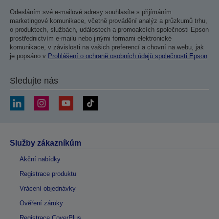
Odesláním své e-mailové adresy souhlasíte s přijímáním
marketingové komunikace, včetně provádění analýz a průzkumů trhu,
o produktech, službách, událostech a promoakcích společnosti Epson
prostřednictvím e-mailu nebo jinými formami elektronické
komunikace, v závislosti na vašich preferencí a chovní na webu, jak
je popsáno v
Prohlášení o ochraně osobních údajů společnosti Epson
Sledujte nás
Služby zákazníkům
Akční nabídky
Registrace produktu
Vrácení objednávky
Ověření záruky
Registrace CoverPlus