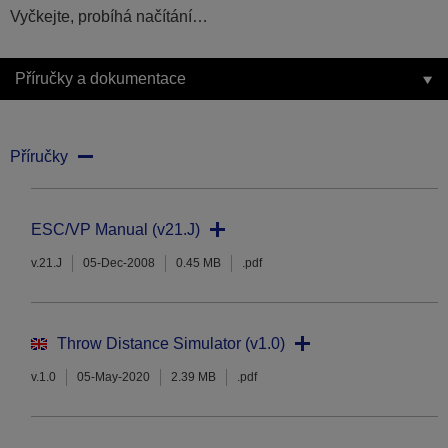
Vyčkejte, probíhá načítání…
Příručky a dokumentace
Příručky
ESC/VP Manual (v21.J)
v.21.J
05-Dec-2008
0.45 MB
.pdf
Throw Distance Simulator (v1.0)
v.1.0
05-May-2020
2.39 MB
.pdf