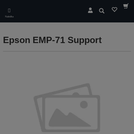
Skip
to
Hledat
main
Nabídka
content
Epson EMP-71 Support