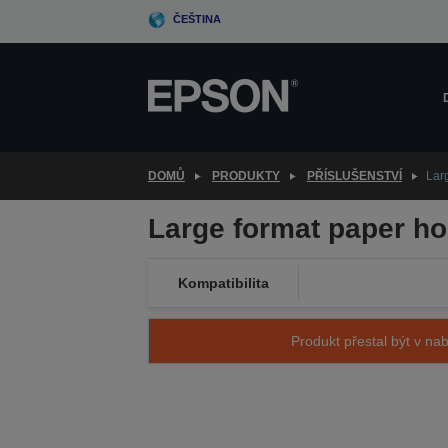
Skip
ČEŠTINA
to
main
content
DOMŮ
PRODUKTY
PŘÍSLUŠENSTVÍ
Lar
Large format paper ho
Kompatibilita
Produkt přestal být v nab