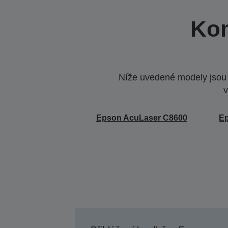
Kom
Níže uvedené modely jsou k
v
Epson AcuLaser C8600
E