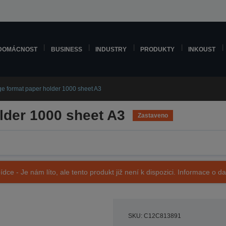
DOMÁCNOST
BUSINESS
INDUSTRY
PRODUKTY
INKOUST
ge format paper holder 1000 sheet A3
lder 1000 sheet A3
Zastaveno
ídce - Je nám líto, ale tento produkt již není k dispozici. Informace o d
SKU: C12C813891