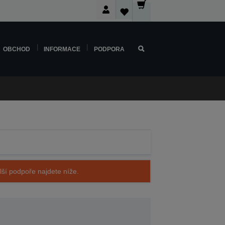
OBCHOD
INFORMACE
PODPORA
alší podpoře najdete níže.