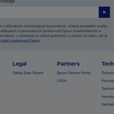
avodaje
Odesl
e s přijímáním marketingové komunikace, včetně provádění analýz
událostech a promoakcích společnosti Epson prostřednictvím e-
unikace, v závislosti na vašich preferencí a chovní na webu, jak je
 údajů společnosti Epson
Legal
Partners
Tech
Safety Data Sheets
Epson Partner Portal
Technol
LPGA
Precisi
Technol
Inovati
Udržite