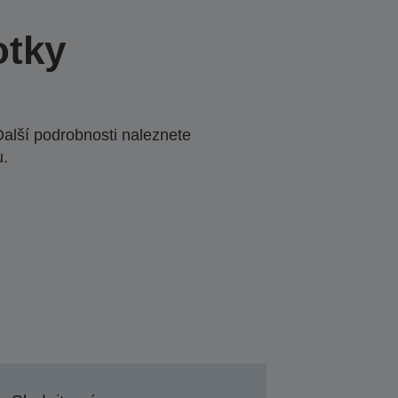
otky
Další podrobnosti naleznete
u.