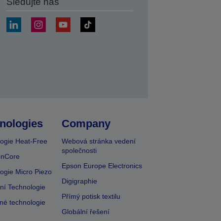
Sledujte nás
at
nologies
Company
ogie Heat-Free
Webová stránka vedení
společnosti
onCore
Epson Europe Electronics
ogie Micro Piezo
Digigraphie
vní Technologie
Přímý potisk textilu
lné technologie
Globální řešení