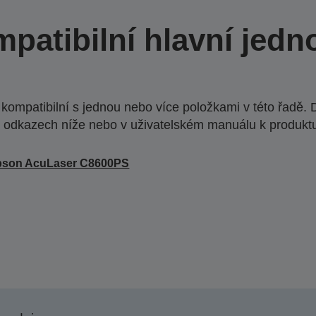
patibilní hlavní jedn
ompatibilní s jednou nebo více položkami v této řadě. 
 odkazech níže nebo v uživatelském manuálu k produkt
pson AcuLaser C8600PS