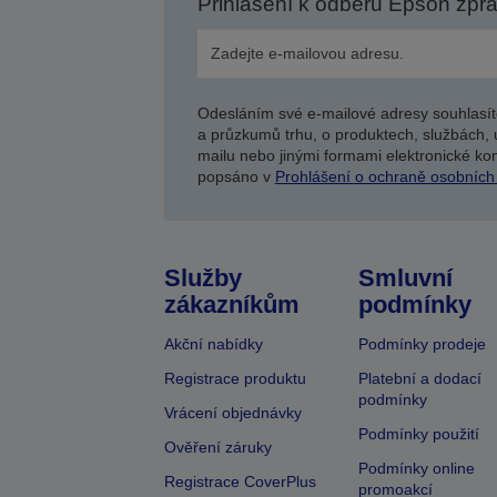
Přihlášení k odběru Epson zpr
Odesláním své e-mailové adresy souhlasít
a průzkumů trhu, o produktech, službách, 
mailu nebo jinými formami elektronické kom
popsáno v
Prohlášení o ochraně osobních
Služby
Smluvní
zákazníkům
podmínky
Akční nabídky
Podmínky prodeje
Registrace produktu
Platební a dodací
podmínky
Vrácení objednávky
Podmínky použití
Ověření záruky
Podmínky online
Registrace CoverPlus
promoakcí