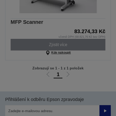
MFP Scanner
83.274,33 Kč
včetně DPH (68.821,76 Kč bez DPH)
Zjistit více
Kde nakoupit
Zobrazují se 1 - 1 z 1 položek
1
Jít
Jít
na
na
předchozí
další
stranu
stranu
Přihlášení k odběru Epson zpravodaje
Odesla