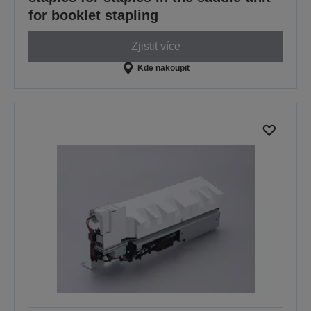
for booklet stapling
Zjistit více
Kde nakoupit