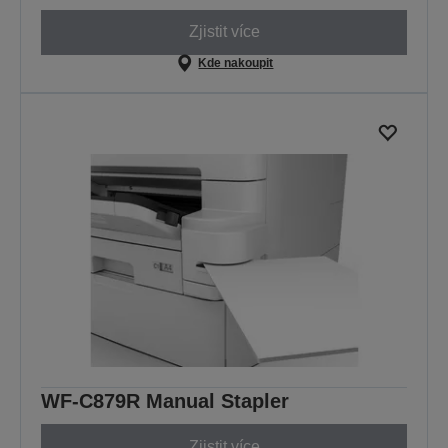
Zjistit více
Kde nakoupit
WF-C879R Manual Stapler
Zjistit více