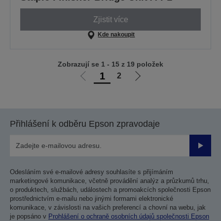
Zjistit více
Kde nakoupit
Zobrazují se 1 - 15 z 19 položek
1
2
Jít
Jít
na
na
předchozí
další
stranu
stranu
Přihlášení k odběru Epson zpravodaje
Odesla
Odesláním své e-mailové adresy souhlasíte s přijímáním
marketingové komunikace, včetně provádění analýz a průzkumů trhu,
o produktech, službách, událostech a promoakcích společnosti Epson
prostřednictvím e-mailu nebo jinými formami elektronické
komunikace, v závislosti na vašich preferencí a chovní na webu, jak
je popsáno v
Prohlášení o ochraně osobních údajů společnosti Epson