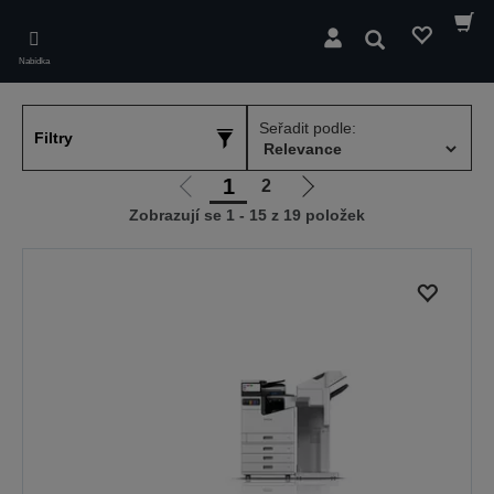
Skip
to
Hledat
main
Nabídka
content
Seřadit podle:
Filtry
1
2
Jít
Jít
Zobrazují se 1 - 15 z 19 položek
na
na
předchozí
další
stranu
stranu