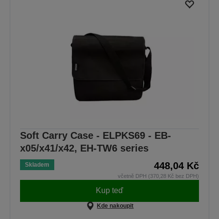
Soft Carry Case - ELPKS69 - EB-
x05/x41/x42, EH-TW6 series
448,04 Kč
Skladem
včetně DPH (370,28 Kč bez DPH)
Kup teď
Kde nakoupit