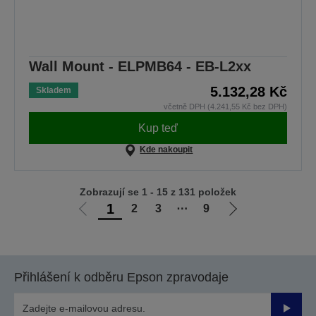
Wall Mount - ELPMB64 - EB-L2xx
5.132,28 Kč
Skladem
včetně DPH (4.241,55 Kč bez DPH)
Kup teď
Kde nakoupit
Zobrazují se 1 - 15 z 131 položek
1
2
3
⋯
9
Jít
Jít
na
na
předchozí
další
stranu
stranu
Přihlášení k odběru Epson zpravodaje
Odesla