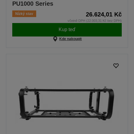
PU1000 Series
26.624,01 Kč
Nízký stav
včetně DPH (22.003,31 Kč bez DPH)
Kup teď
Kde nakoupit