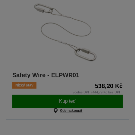
Safety Wire - ELPWR01
538,20 Kč
Nízký stav
včetně DPH (444,79 Kč bez DPH)
Kup teď
Kde nakoupit