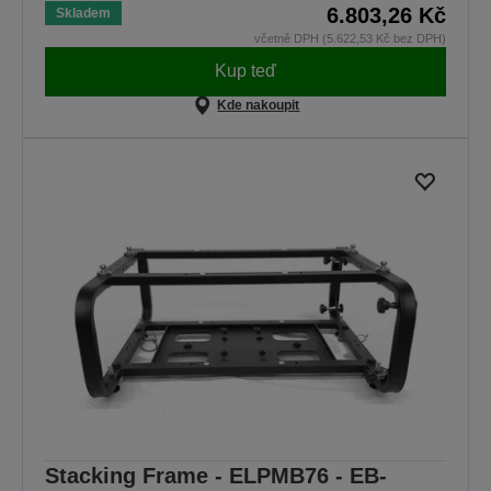
6.803,26 Kč
Skladem
včetně DPH (5.622,53 Kč bez DPH)
Kup teď
Kde nakoupit
Stacking Frame - ELPMB76 - EB-