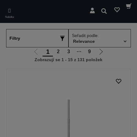
Skip
to
Hledat
main
Nabídka
content
Seřadit podle:
Filtry
1
2
3
⋯
9
Jít
Jít
Zobrazují se 1 - 15 z 131 položek
na
na
předchozí
další
stranu
stranu