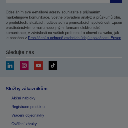
Odesláním své e-mailové adresy souhlasíte s přijímáním
marketingové komunikace, včetně provádění analýz a průzkumů trhu,
o produktech, službách, událostech a promoakcích společnosti Epson
prostřednictvím e-mailu nebo jinými formami elektronické
komunikace, v závislosti na vašich preferencí a chovní na webu, jak
je popsáno v
Prohlášení o ochraně osobních údajů společnosti Epson
Sledujte nás
Služby zákazníkům
Akční nabídky
Registrace produktu
Vrácení objednávky
Ověření záruky