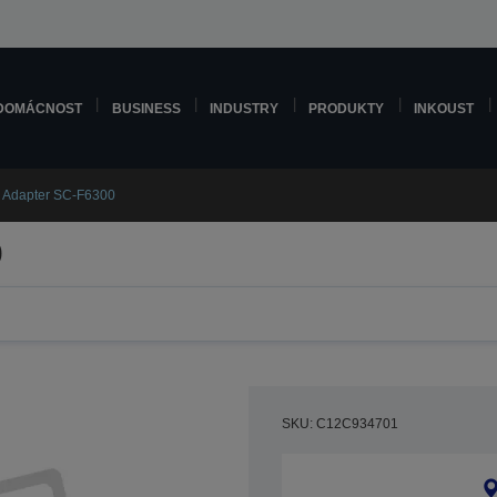
DOMÁCNOST
BUSINESS
INDUSTRY
PRODUKTY
INKOUST
l Adapter SC-F6300
0
SKU: C12C934701