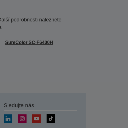
Další podrobnosti naleznete
u.
SureColor SC-F6400H
Sledujte nás
at