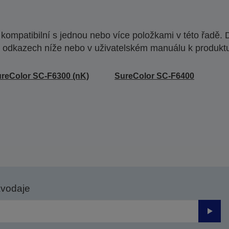
ompatibilní s jednou nebo více položkami v této řadě. 
 odkazech níže nebo v uživatelském manuálu k produkt
reColor SC-F6300 (nK)
SureColor SC-F6400
avodaje
Odesl