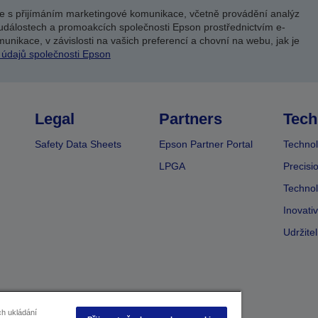
e s přijímáním marketingové komunikace, včetně provádění analýz
událostech a promoakcích společnosti Epson prostřednictvím e-
unikace, v závislosti na vašich preferencí a chovní na webu, jak je
 údajů společnosti Epson
Legal
Partners
Tech
Safety Data Sheets
Epson Partner Portal
Technol
LPGA
Precisi
Technol
Inovati
Udržite
ch ukládání