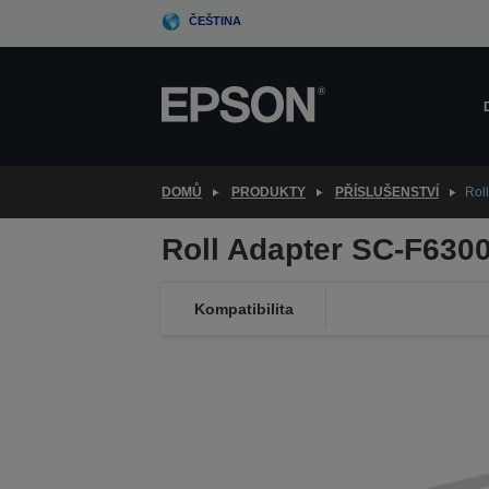
Skip
ČEŠTINA
to
main
content
DOMŮ
PRODUKTY
PŘÍSLUŠENSTVÍ
Rol
Roll Adapter SC-F630
Kompatibilita