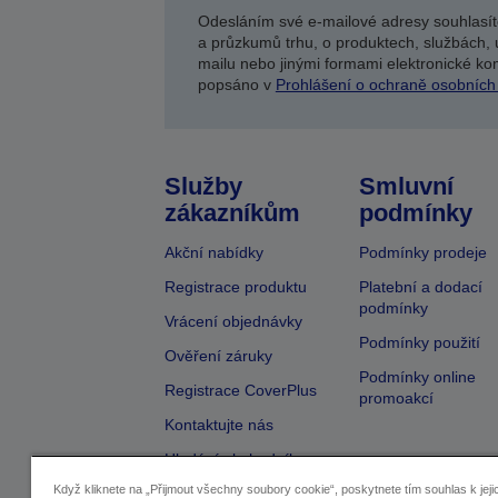
Odesláním své e-mailové adresy souhlasít
a průzkumů trhu, o produktech, službách, 
mailu nebo jinými formami elektronické kom
popsáno v
Prohlášení o ochraně osobních
Služby
Smluvní
zákazníkům
podmínky
Akční nabídky
Podmínky prodeje
Registrace produktu
Platební a dodací
podmínky
Vrácení objednávky
Podmínky použití
Ověření záruky
Podmínky online
Registrace CoverPlus
promoakcí
Kontaktujte nás
Hledání obchodníka
Když kliknete na „Přijmout všechny soubory cookie“, poskytnete tím souhlas k jeji