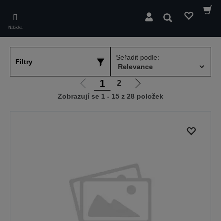
Skip
to
Hledat
main
Nabídka
content
Seřadit podle:
Filtry
1
2
Jít
Jít
Zobrazují se 1 - 15 z 28 položek
na
na
předchozí
další
stranu
stranu