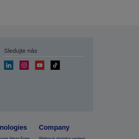
Sledujte nás
at
nologies
Company
ogie Heat-Free
Webová stránka vedení