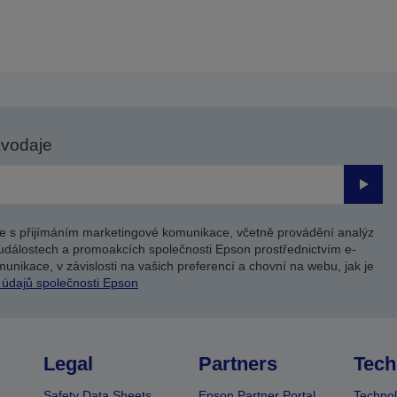
avodaje
Odesl
e s přijímáním marketingové komunikace, včetně provádění analýz
událostech a promoakcích společnosti Epson prostřednictvím e-
unikace, v závislosti na vašich preferencí a chovní na webu, jak je
 údajů společnosti Epson
Legal
Partners
Tech
Safety Data Sheets
Epson Partner Portal
Technol