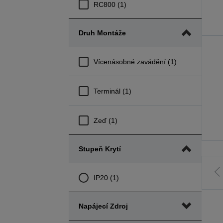
RC800 (1)
Druh Montáže
Vícenásobné zavádění (1)
Terminál (1)
Zeď (1)
Stupeň Krytí
J
IP20 (1)
p
Napájecí Zdroj
s