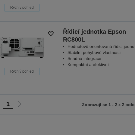
Rychlý pohled
Řídicí jednotka Epson
RC800L
Hodnotově orientovaná řídicí jedno
Stabilní pohybové vlastnosti
Snadná integrace
Kompaktní a efektivní
Rychlý pohled
1
Zobrazují se 1 - 2 z 2 pol
ít
Jít
na
na
ředchozí
další
tranu
stranu