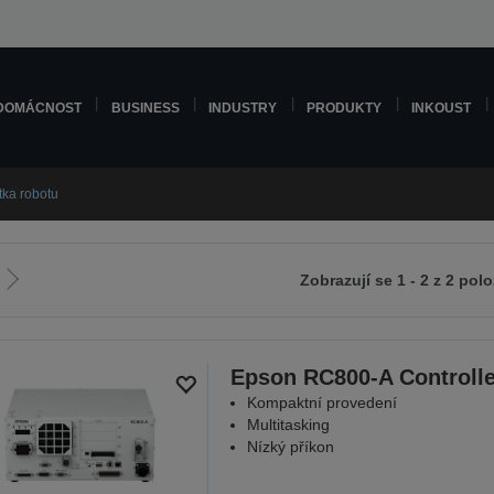
DOMÁCNOST
BUSINESS
INDUSTRY
PRODUKTY
INKOUST
tka robotu
Zobrazují se 1 - 2 z 2 pol
Jít
na
zí
další
stranu
Epson RC800-A Controlle
Kompaktní provedení
Multitasking
Nízký příkon