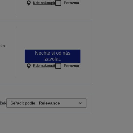
Kde nakoupit
Porovnat
tka
Nechte si od nás
zavolat.
Kde nakoupit
Porovnat
ožek
Seřadit podle: