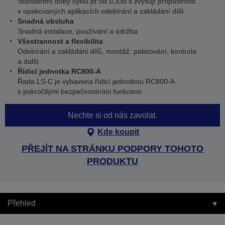
Standardní doby cyklů již od 0,336 s zvyšují propustnost
v opakovaných aplikacích odebírání a zakládání dílů
Snadná obsluha
Snadná instalace, používání a údržba
Všestrannost a flexibilita
Odebírání a zakládání dílů, montáž, paletování, kontrola
a další
Řídicí jednotka RC800-A
Řada LS-C je vybavena řídicí jednotkou RC800-A
s pokročilými bezpečnostními funkcemi
Nechte si od nás zavolat.
Kde koupit
PŘEJÍT NA STRÁNKU PODPORY TOHOTO
PRODUKTU
Přehled