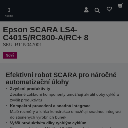
Skip
to
Hledat
main
Nabídka
content
Epson SCARA LS4-
C401S/RC800-A/RC+ 8
SKU: R11N047001
Nový
Efektivní robot SCARA pro náročné
automatizační úlohy
Zvýšení produktivity
Zesílené základní komponenty umožňují zkrátit doby cyklů a
zvýšit produktivitu
Kompaktní provedení a snadná integrace
Malé rozměry a lehká konstrukce umožňují snadnou integraci
do stísněných výrobních buněk
Vyšší produktivita díky rychlým cyklům