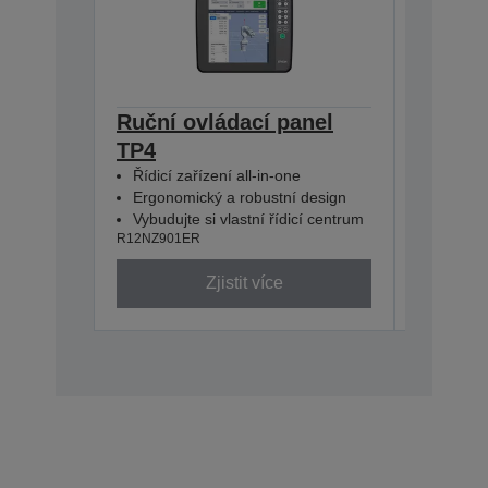
Ruční ovládací panel
Analog
TP4
(RC800
R12NZ900
Řídicí zařízení all-in-one
Ergonomický a robustní design
Vybudujte si vlastní řídicí centrum
R12NZ901ER
Zjistit více