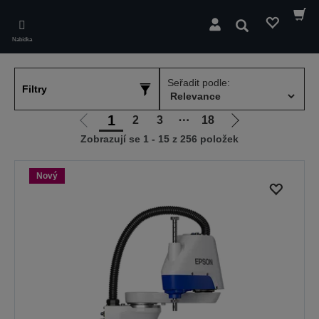
Skip
to
Hledat
main
Nabídka
content
Seřadit podle:
Filtry
1
2
3
⋯
18
Jít
Jít
Zobrazují se 1 - 15 z 256 položek
na
na
předchozí
další
stranu
stranu
Nový