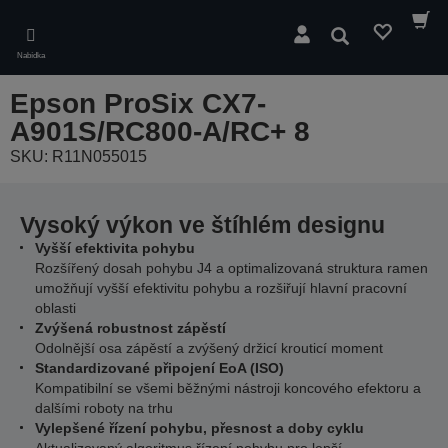
Skip
to
Hledat
main
Nabídka
content
Epson ProSix CX7-
A901S/RC800-A/RC+ 8
SKU: R11N055015
Vysoký výkon ve štíhlém designu
Vyšší efektivita pohybu
Rozšířený dosah pohybu J4 a optimalizovaná struktura ramen
umožňují vyšší efektivitu pohybu a rozšiřují hlavní pracovní
oblasti
Zvýšená robustnost zápěstí
Odolnější osa zápěstí a zvýšený držicí krouticí moment
Standardizované připojení EoA (ISO)
Kompatibilní se všemi běžnými nástroji koncového efektoru a
dalšími roboty na trhu
Vylepšené řízení pohybu, přesnost a doby cyklu