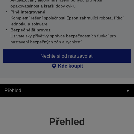
Aktualizovaný algoritmus řízení pohybu pro lepší
opakovatelnost a kratší doby cyklu
Plně integrované
Kompletní řešení společnosti Epson zahrnující robota, řídící
jednotku a software
Bezpečnější provoz
Uživatelsky přívětivý správce bezpečnostních funkcí pro
nastavení bezpečných zón a rychlostí
Nechte si od nás zavolat.
Kde koupit
Přehled
Přehled