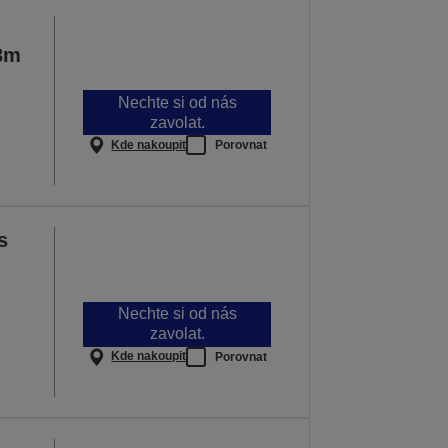
3m
Nechte si od nás
zavolat.
Kde nakoupit
Porovnat
s
Nechte si od nás
zavolat.
Kde nakoupit
Porovnat