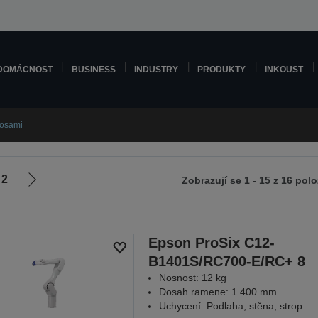
DOMÁCNOST
BUSINESS
INDUSTRY
PRODUKTY
INKOUST
 osami
2
Zobrazují se 1 - 15 z 16 pol
Jít
na
zí
další
stranu
Epson ProSix C12-
B1401S/RC700-E/RC+ 8
Nosnost: 12 kg
Dosah ramene: 1 400 mm
Uchycení: Podlaha, stěna, strop