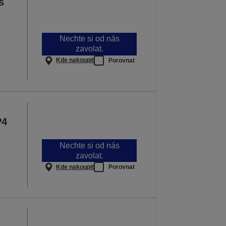
s
Nechte si od nás
zavolat.
Kde nakoupit
Porovnat
P4
Nechte si od nás
p
zavolat.
Kde nakoupit
Porovnat