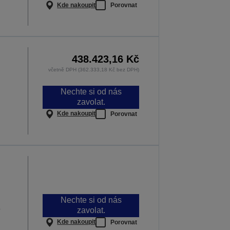
Kde nakoupit
Porovnat
438.423,16 Kč
včetně DPH (362.333,18 Kč bez DPH)
Nechte si od nás
zavolat.
Kde nakoupit
Porovnat
Nechte si od nás
p
zavolat.
Kde nakoupit
Porovnat