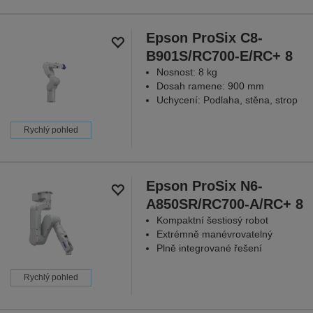
Epson ProSix C8-
B901S/RC700-E/RC+ 8
Nosnost: 8 kg
Dosah ramene: 900 mm
Uchycení: Podlaha, stěna, strop
Rychlý pohled
Epson ProSix N6-
A850SR/RC700-A/RC+ 8
Kompaktní šestiosý robot
Extrémně manévrovatelný
Plně integrované řešení
Rychlý pohled