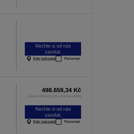
Nechte si od nás
p
zavolat.
Kde nakoupit
Porovnat
498.659,34 Kč
včetně DPH (412.115,16 Kč bez DPH)
Nechte si od nás
zavolat.
Kde nakoupit
Porovnat