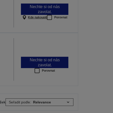
Nechte si od nás
zavolat.
Kde nakoupit
Porovnat
Nechte si od nás
zavolat.
Porovnat
ožek
Seřadit podle: