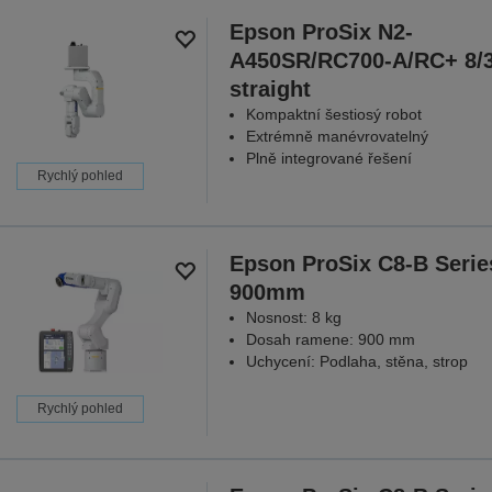
Epson ProSix N2-
A450SR/RC700-A/RC+ 8/
straight
Kompaktní šestiosý robot
Extrémně manévrovatelný
Plně integrované řešení
Rychlý pohled
Epson ProSix C8-B Serie
900mm
Nosnost: 8 kg
Dosah ramene: 900 mm
Uchycení: Podlaha, stěna, strop
Rychlý pohled