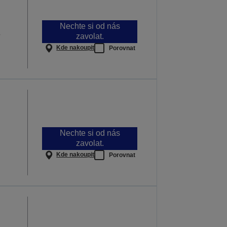
Nechte si od nás
p
zavolat.
Kde nakoupit
Porovnat
Nechte si od nás
zavolat.
Kde nakoupit
Porovnat