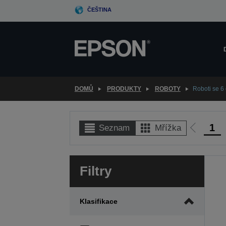
Skip
ČEŠTINA
to
main
content
DOMŮ
PRODUKTY
ROBOTY
Roboti se 6
1
Seznam
Mřížka
Jít
na
předcho
Filtry
stranu
Klasifikace