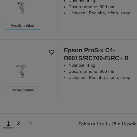
Nosnost: 4 kg
Dosah ramene: 600 mm
Uchycení: Podlaha, stěna, strop
Rychlý pohled
Epson ProSix C4-
B901S/RC700-E/RC+ 8
Nosnost: 4 kg
Dosah ramene: 900 mm
Uchycení: Podlaha, stěna, strop
Rychlý pohled
1
2
Zobrazují se 1 - 15 z 16 pol
ít
Jít
na
na