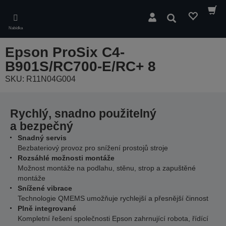
Skip
to
Hledat
main
Nabídka
content
Epson ProSix C4-
B901S/RC700-E/RC+ 8
SKU: R11N04G004
Rychlý, snadno použitelný
a bezpečný
Snadný servis
Bezbateriový provoz pro snížení prostojů stroje
Rozsáhlé možnosti montáže
Možnost montáže na podlahu, stěnu, strop a zapuštěné
montáže
Snížené vibrace
Technologie QMEMS umožňuje rychlejší a přesnější činnost
Plně integrované
Kompletní řešení společnosti Epson zahrnující robota, řídící