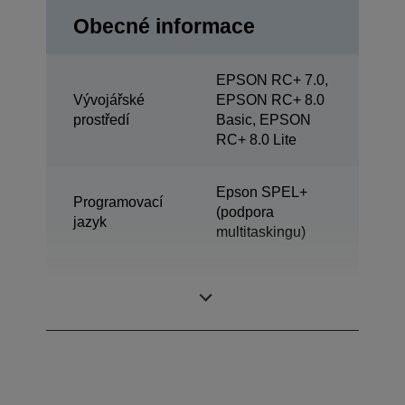
Obecné informace
EPSON RC+ 7.0,
Vývojářské
EPSON RC+ 8.0
prostředí
Basic, EPSON
RC+ 8.0 Lite
Epson SPEL+
Programovací
(podpora
jazyk
multitaskingu)
ProSix (robot se 6
Typ konstrukce
osami)