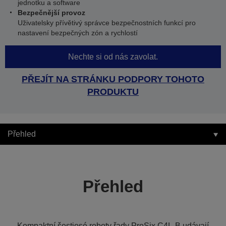
jednotku a software
Bezpečnější provoz
Uživatelsky přívětivý správce bezpečnostních funkcí pro
nastavení bezpečných zón a rychlostí
Nechte si od nás zavolat.
PŘEJÍT NA STRÁNKU PODPORY TOHOTO
PRODUKTU
Přehled
Přehled
Kompaktní šestiosé roboty řady ProSix C4L-B udávají