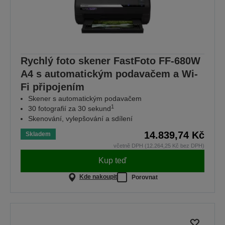
Rychlý foto skener FastFoto FF-680W
A4 s automatickým podavačem a Wi-
Fi připojením
Skener s automatickým podavačem
1
30 fotografií za 30 sekund
Skenování, vylepšování a sdílení
14.839,74 Kč
Skladem
včetně DPH (12.264,25 Kč bez DPH)
Kup teď
Kde nakoupit
Porovnat