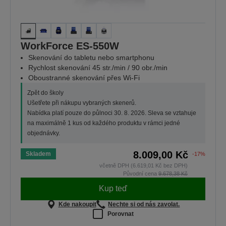
WorkForce ES-550W
Skenování do tabletu nebo smartphonu
Rychlost skenování 45 str./min / 90 obr./min
Oboustranné skenování přes Wi-Fi
Zpět do školy
Ušetřete při nákupu vybraných skenerů.
Nabídka platí pouze do půlnoci 30. 8. 2026. Sleva se vztahuje
na maximálně 1 kus od každého produktu v rámci jedné
objednávky.
8.009,00 Kč
Skladem
-17%
včetně DPH (6.619,01 Kč bez DPH)
Původní cena
9.678,38 Kč
Kup teď
Kde nakoupit
Nechte si od nás zavolat.
Porovnat