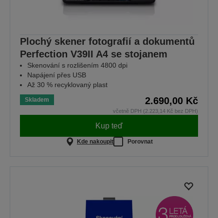
Plochý skener fotografií a dokumentů
Perfection V39II A4 se stojanem
Skenování s rozlišením 4800 dpi
Napájení přes USB
Až 30 % recyklovaný plast
2.690,00 Kč
Skladem
včetně DPH (2.223,14 Kč bez DPH)
Kup teď
Kde nakoupit
Porovnat