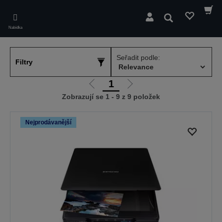
Skip
to
Hledat
main
Nabídka
content
Seřadit podle:
Filtry
1
Jít
Jít
Zobrazují se 1 - 9 z 9 položek
na
na
předchozí
další
stranu
stranu
Nejprodávanější