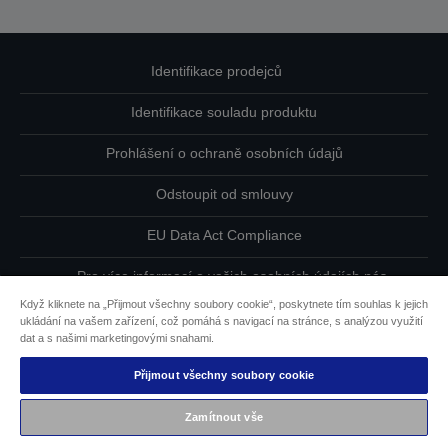
Identifikace prodejců
Identifikace souladu produktu
Prohlášení o ochraně osobních údajů
Odstoupit od smlouvy
EU Data Act Compliance
Pro více informací o vašich osobních údajích nás
kontaktujte
Když kliknete na „Přijmout všechny soubory cookie“, poskytnete tím souhlas k jejich
ukládání na vašem zařízení, což pomáhá s navigací na stránce, s analýzou využití
Informace o souborech cookie
dat a s našimi marketingovými snahami.
Přijmout všechny soubory cookie
Závazek usnadnění přístupu společnosti Epson
Zamítnout vše
Copyright © 2026 Seiko Epson