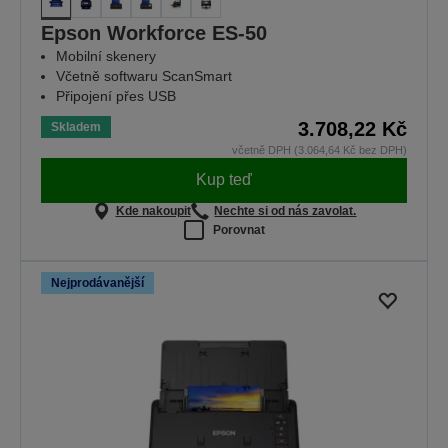
Epson Workforce ES-50
Mobilní skenery
Včetně softwaru ScanSmart
Připojení přes USB
3.708,22 Kč
Skladem
včetně DPH (3.064,64 Kč bez DPH)
Kup teď
Kde nakoupit
Nechte si od nás zavolat.
Porovnat
Nejprodávanější