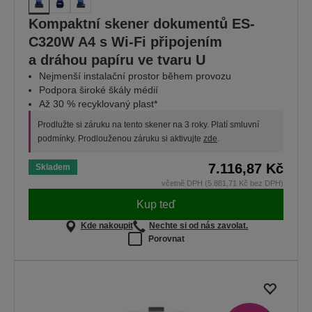
Kompaktní skener dokumentů ES-
C320W A4 s Wi-Fi připojením
a dráhou papíru ve tvaru U
Nejmenší instalační prostor během provozu
Podpora široké škály médií
Až 30 % recyklovaný plast*
Prodlužte si záruku na tento skener na 3 roky. Platí smluvní
podmínky. Prodlouženou záruku si aktivujte
zde
.
7.116,87 Kč
Skladem
včetně DPH (5.881,71 Kč bez DPH)
Kup teď
Kde nakoupit
Nechte si od nás zavolat.
Porovnat