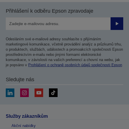
stranu
stranu
Přihlášení k odběru Epson zpravodaje
Odesla
Odesláním své e-mailové adresy souhlasíte s přijímáním
marketingové komunikace, včetně provádění analýz a průzkumů trhu,
o produktech, službách, událostech a promoakcích společnosti Epson
prostřednictvím e-mailu nebo jinými formami elektronické
komunikace, v závislosti na vašich preferencí a chovní na webu, jak
je popsáno v
Prohlášení o ochraně osobních údajů společnosti Epson
Sledujte nás
Služby zákazníkům
Akční nabídky