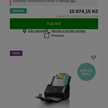
podmínky. Prodlouženou záruku si aktivujte
zde
.
10.974,15 Kč
Skladem
včetně DPH (9.069,55 Kč bez DPH)
Kup teď
Kde nakoupit
Nechte si od nás zavolat.
Porovnat
Uložit