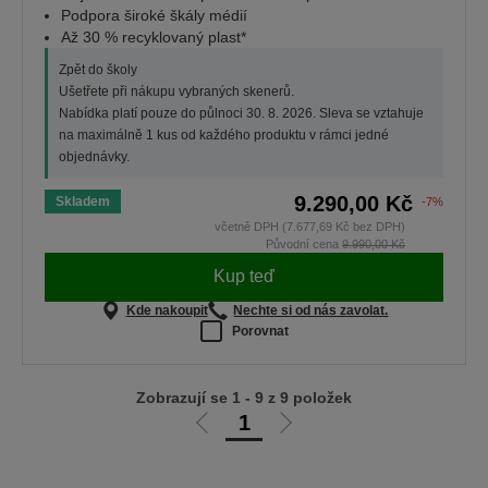
Podpora široké škály médií
Až 30 % recyklovaný plast*
Zpět do školy
Ušetřete při nákupu vybraných skenerů.
Nabídka platí pouze do půlnoci 30. 8. 2026. Sleva se vztahuje
na maximálně 1 kus od každého produktu v rámci jedné
objednávky.
9.290,00 Kč
Skladem
-7%
včetně DPH (7.677,69 Kč bez DPH)
Původní cena
9.990,00 Kč
Kup teď
Kde nakoupit
Nechte si od nás zavolat.
Porovnat
Zobrazují se 1 - 9 z 9 položek
1
Jít
Jít
na
na
předchozí
další