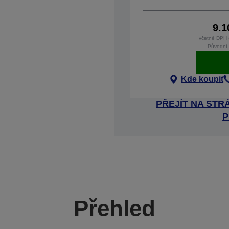
9.1
včetně DPH 
Původní
Kde koupit
PŘEJÍT NA ST
P
Přehled