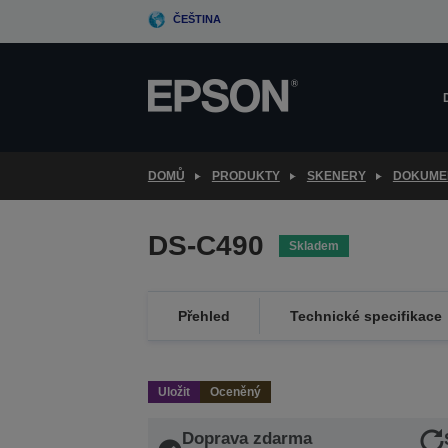
Skip
ČEŠTINA
to
main
content
DOMŮ
PRODUKTY
SKENERY
DOKUME
DS-C490
Skladem
Přehled
Technické specifikace
Uložit
Oceněný
Doprava zdarma