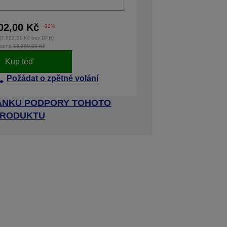
02,00 Kč
-32%
(7.522,31 Kč bez DPH)
 cena
13.390,00 Kč
Kup teď
Požádat o zpětné volání
RÁNKU PODPORY TOHOTO
RODUKTU