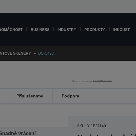
DOMÁCNOST
BUSINESS
INDUSTRY
PRODUKTY
INKOUST
NTOVÉ SKENERY
DS-C490
Původní cena
13.390,00 Kč
Příslušenství
Podpora
SKU: B11B271401
Snadné vrácení