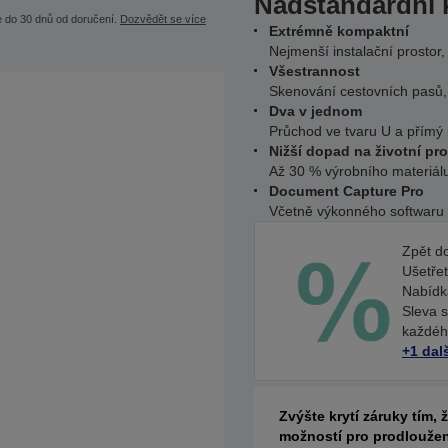
Nadstandardní 
e do 30 dnů od doručení.
Dozvědět se více
Extrémně kompaktní
Nejmenší instalační prostor
Všestrannost
Skenování cestovních pasů, s
Dva v jednom
Průchod ve tvaru U a přímý
Nižší dopad na životní pro
Až 30 % výrobního materiálu 
Document Capture Pro
Včetně výkonného softwaru p
Zpět do
Ušetře
Nabídka
Sleva 
každéh
+1 dal
Zvýšte krytí záruky tím, 
možností pro prodloužen