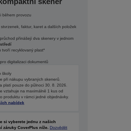
kompaktní skener
, i během provozu
tvrzenek, faktur, karet a dalších položek
 průchod přinášejí dva skenery v jednom
středí
tvoří recyklovaný plast*
ro digitalizaci dokumentů
 školy
te při nákupu vybraných skenerů.
 platí pouze do půlnoci 30. 8. 2026.
se vztahuje na maximálně 1 kus od
o produktu v rámci jedné objednávky.
ších nabídek
že si vyberete jednu z našich
í záruky CoverPlus níže.
Dozvědět