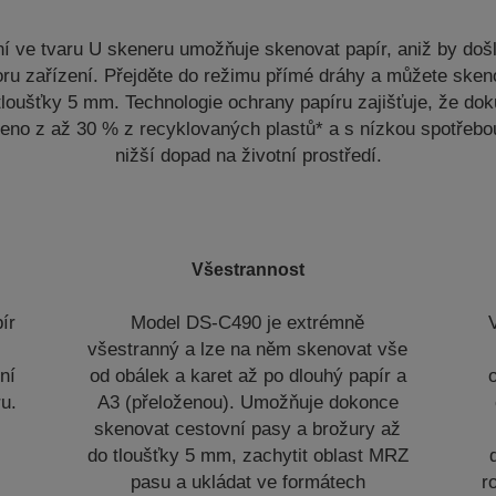
í ve tvaru U skeneru umožňuje skenovat papír, aniž by doš
toru zařízení. Přejděte do režimu přímé dráhy a můžete sken
tloušťky 5 mm. Technologie ochrany papíru zajišťuje, že d
eno z až 30 % z recyklovaných plastů* a s nízkou spotřebo
nižší dopad na životní prostředí.
Všestrannost
ír
Model DS-C490 je extrémně
všestranný a lze na něm skenovat vše
iní
od obálek a karet až po dlouhý papír a
ru.
A3 (přeloženou). Umožňuje dokonce
skenovat cestovní pasy a brožury až
do tloušťky 5 mm, zachytit oblast MRZ
pasu a ukládat ve formátech
r