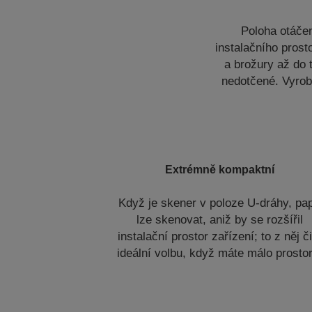
Poloha otáčen
instalačního pros
a brožury až do 
nedotčené. Vyrob
Extrémně kompaktní
Když je skener v poloze U-dráhy, pap
lze skenovat, aniž by se rozšířil
instalační prostor zařízení; to z něj č
ideální volbu, když máte málo prosto