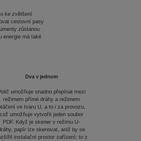
lo ke zvětšení
ovat cestovní pasy
okumenty zůstanou
u energie má také
Dva v jednom
Volič umožňuje snadno přepínat mezi
režimem přímé dráhy a režimem
otáčení ve tvaru U, a to i za provozu,
což umožňuje vytvořit jeden soubor
PDF. Když je skener v režimu U-
dráhy, papír lze skenovat, aniž by se
ozšířil instalační prostor zařízení; to z