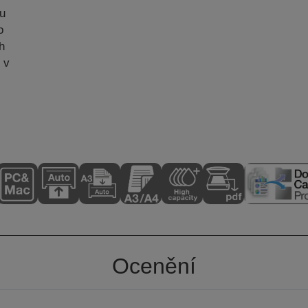
ru
o
ch
 v
Ocenění