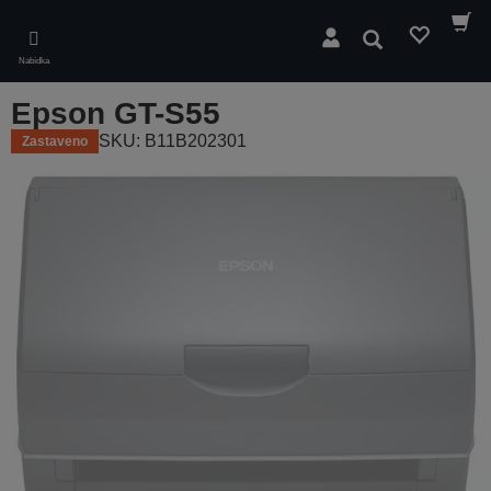
Skip
to
Hledat
main
Nabídka
content
Epson GT-S55
SKU: B11B202301
Zastaveno