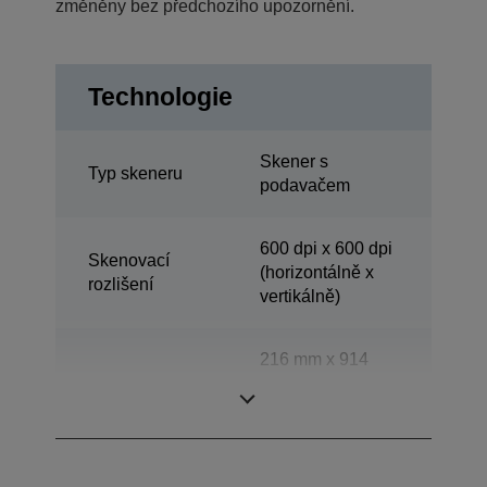
změněny bez předchozího upozornění.
Technologie
Skener s
Typ skeneru
podavačem
600 dpi x 600 dpi
Skenovací
(horizontálně x
rozlišení
vertikálně)
216 mm x 914
Skenovací oblast
mm (horizontálně
x vertikálně)