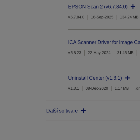
EPSON Scan 2 (v6.7.84.0)
v.6.7.84.0
16-Sep-2025
134.24 MB
ICA Scanner Driver for Image Ca
v.5.8.23
22-May-2024
31.45 MB
Uninstall Center (v1.3.1)
v.1.3.1
08-Dec-2020
1.17 MB
.d
Další software