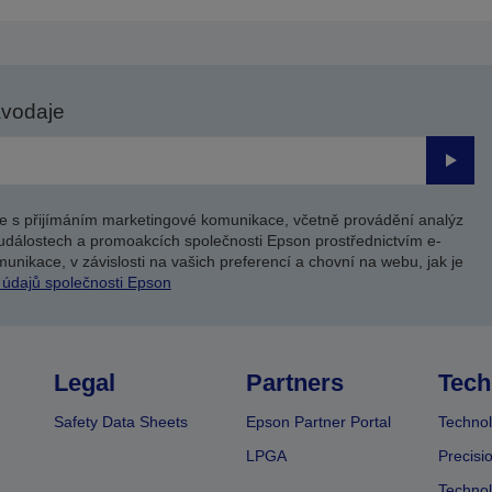
avodaje
Odesl
e s přijímáním marketingové komunikace, včetně provádění analýz
událostech a promoakcích společnosti Epson prostřednictvím e-
unikace, v závislosti na vašich preferencí a chovní na webu, jak je
 údajů společnosti Epson
Legal
Partners
Tech
Safety Data Sheets
Epson Partner Portal
Technol
LPGA
Precisi
Technol