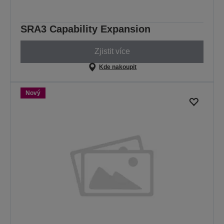
SRA3 Capability Expansion
Zjistit více
Kde nakoupit
Nový