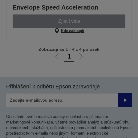
Envelope Speed Acceleration
Zjistit více
Kde nakoupit
Zobrazují se 1 - 4 z 4 položek
1
Jít
Jít
na
na
předchozí
další
stranu
stranu
Přihlášení k odběru Epson zpravodaje
Odesla
Odesláním své e-mailové adresy souhlasíte s přijímáním
marketingové komunikace, včetně provádění analýz a průzkumů trhu,
o produktech, službách, událostech a promoakcích společnosti Epson
prostřednictvím e-mailu nebo jinými formami elektronické