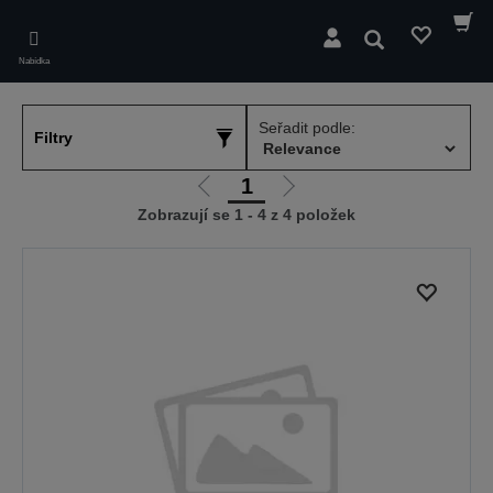
Skip
to
Hledat
main
Nabídka
content
Seřadit podle:
Filtry
1
Jít
Jít
Zobrazují se 1 - 4 z 4 položek
na
na
předchozí
další
stranu
stranu