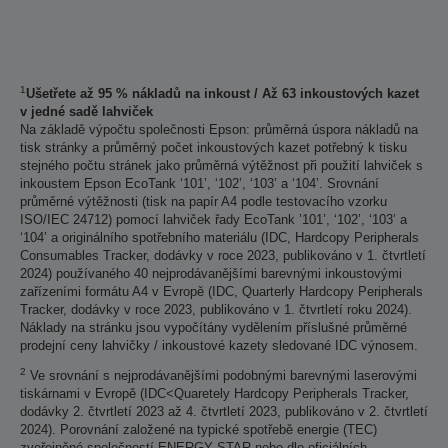
1
Ušetřete až 95 % nákladů na inkoust / Až 63 inkoustových kazet
v jedné sadě lahviček
Na základě výpočtu společnosti Epson: průměrná úspora nákladů na
tisk stránky a průměrný počet inkoustových kazet potřebný k tisku
stejného počtu stránek jako průměrná výtěžnost při použití lahviček s
inkoustem Epson EcoTank ‘101’, ‘102’, ‘103’ a ‘104’. Srovnání
průměrné výtěžnosti (tisk na papír A4 podle testovacího vzorku
ISO/IEC 24712) pomocí lahviček řady EcoTank ’101’, ‘102’, ‘103’ a
‘104’ a originálního spotřebního materiálu (IDC, Hardcopy Peripherals
Consumables Tracker, dodávky v roce 2023, publikováno v 1. čtvrtletí
2024) používaného 40 nejprodávanějšími barevnými inkoustovými
zařízeními formátu A4 v Evropě (IDC, Quarterly Hardcopy Peripherals
Tracker, dodávky v roce 2023, publikováno v 1. čtvrtletí roku 2024).
Náklady na stránku jsou vypočítány vydělením příslušné průměrné
prodejní ceny lahvičky / inkoustové kazety sledované IDC výnosem.
2
Ve srovnání s nejprodávanějšími podobnými barevnými laserovými
tiskárnami v Evropě (IDC<Quaretely Hardcopy Peripherals Tracker,
dodávky 2. čtvrtletí 2023 až 4. čtvrtletí 2023, publikováno v 2. čtvrtletí
2024). Porovnání založené na typické spotřebě energie (TEC)
zveřejněné společností ENERGY STAR nebo dle oficiálních