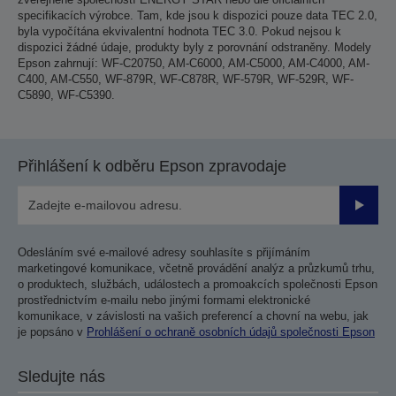
specifikacích výrobce. Tam, kde jsou k dispozici pouze data TEC 2.0,
byla vypočítána ekvivalentní hodnota TEC 3.0. Pokud nejsou k
dispozici žádné údaje, produkty byly z porovnání odstraněny. Modely
Epson zahrnují: WF-C20750, AM-C6000, AM-C5000, AM-C4000, AM-
C400, AM-C550, WF-879R, WF-C878R, WF-579R, WF-529R, WF-
C5890, WF-C5390.
Přihlášení k odběru Epson zpravodaje
Odesla
Odesláním své e-mailové adresy souhlasíte s přijímáním
marketingové komunikace, včetně provádění analýz a průzkumů trhu,
o produktech, službách, událostech a promoakcích společnosti Epson
prostřednictvím e-mailu nebo jinými formami elektronické
komunikace, v závislosti na vašich preferencí a chovní na webu, jak
je popsáno v
Prohlášení o ochraně osobních údajů společnosti Epson
Sledujte nás