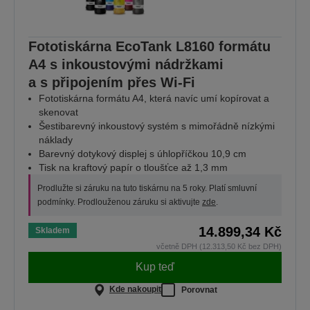
Fototiskárna EcoTank L8160 formátu
A4 s inkoustovými nádržkami
a s připojením přes Wi-Fi
Fototiskárna formátu A4, která navíc umí kopírovat a
skenovat
Šestibarevný inkoustový systém s mimořádně nízkými
náklady
Barevný dotykový displej s úhlopříčkou 10,9 cm
Tisk na kraftový papír o tloušťce až 1,3 mm
Prodlužte si záruku na tuto tiskárnu na 5 roky. Platí smluvní
podmínky. Prodlouženou záruku si aktivujte
zde
.
14.899,34 Kč
Skladem
včetně DPH (12.313,50 Kč bez DPH)
Kup teď
Kde nakoupit
Porovnat