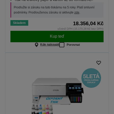
Prodlužte si záruku na tuto tiskárnu na 5 roky. Platí smluvní
podmínky. Prodlouženou záruku si aktivujte
zde
.
18.356,04 Kč
Skladem
včetně DPH (15.170,28 Kč bez DPH)
Kup teď
Kde nakoupit
Porovnat