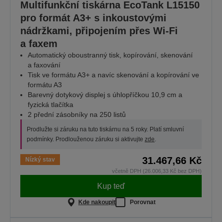
Multifunkční tiskárna EcoTank L15150
pro formát A3+ s inkoustovými
nádržkami, připojením přes Wi-Fi
a faxem
Automatický oboustranný tisk, kopírování, skenování
a faxování
Tisk ve formátu A3+ a navíc skenování a kopírování ve
formátu A3
Barevný dotykový displej s úhlopříčkou 10,9 cm a
fyzická tlačítka
2 přední zásobníky na 250 listů
Prodlužte si záruku na tuto tiskárnu na 5 roky. Platí smluvní
podmínky. Prodlouženou záruku si aktivujte
zde
.
31.467,66 Kč
Nízký stav
včetně DPH (26.006,33 Kč bez DPH)
Kup teď
Kde nakoupit
Porovnat