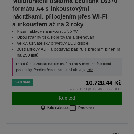
Multifunkční tiskárna EcoTank L6370
formátu A4 s inkoustovými
nádržkami, připojením přes Wi-Fi
a inkoustem až na 3 roky
Nižší náklady na inkoust o 95 %*
Oboustranný tisk, kopírování a skenování
Velký, uživatelsky přívětivý LCD displej
30stránkový ADF a podavač papíru s předním plněním
na 250 listů
Prodlužte si záruku na tuto tiskárnu na 5 roky. Platí smluvní
podmínky. Prodlouženou záruku si aktivujte
zde
.
10.728,44 Kč
Skladem
včetně DPH (8.866,48 Kč bez DPH)
Kup teď
Kde nakoupit
Porovnat