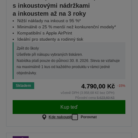
s inkoustovými nádržkami
a inkoustem až na 3 roky
Nižší náklady na inkoust o 95 %*
Minimálně o 25 % menší než konkurenční modely*
Kompatibilní s Apple AirPrint
Ideální pro studenty a rodinný tisk
Zpět do školy
Ušetřete při nákupu vybraných tiskáren.
Nabídka platí pouze do půlnoci 30. 8. 2026. Sleva se vztahuje
na maximálně 1 kus od každého produktu v rámci jedné
objednávky.
4.790,00 Kč
Skladem
-15%
včetně DPH (3.958,68 Kč bez DPH)
Původní cena
5.623,60 Kč
Kup teď
Kde nakoupit
Porovnat