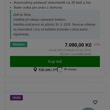
Automatický podavač dokumentů na 30 listů a fax
Naše volba pro práci z domova
Zpět do školy
Ušetřete při nákupu vybraných tiskáren.
Nabídka platí pouze do půlnoci 30. 8. 2026. Sleva se vztahuje
na maximálně 1 kus od každého produktu v rámci jedné
objednávky.
7.090,00 Kč
Skladem
-17%
včetně DPH (5.859,50 Kč bez DPH)
Původní cena
8.557,75 Kč
Kup teď
Zpět do školy
Kde nakoupit
Porovnat
Ušetřete při nákupu vybraných
tiskáren. Nabídka platí pouze do
půlnoci 30. 8. 2026.
Uložit
ZOBRAZIT VŠECHNY
NABÍDKY