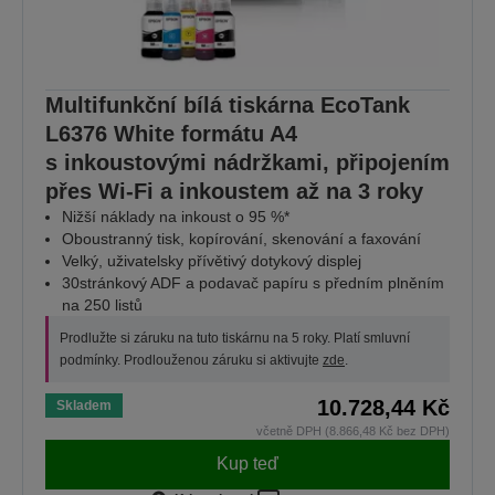
Multifunkční bílá tiskárna EcoTank
L6376 White formátu A4
s inkoustovými nádržkami, připojením
přes Wi-Fi a inkoustem až na 3 roky
Nižší náklady na inkoust o 95 %*
Oboustranný tisk, kopírování, skenování a faxování
Velký, uživatelsky přívětivý dotykový displej
30stránkový ADF a podavač papíru s předním plněním
na 250 listů
Prodlužte si záruku na tuto tiskárnu na 5 roky. Platí smluvní
podmínky. Prodlouženou záruku si aktivujte
zde
.
10.728,44 Kč
Skladem
včetně DPH (8.866,48 Kč bez DPH)
Kup teď