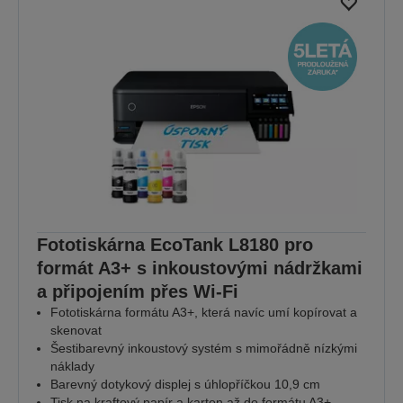
Fototiskárna EcoTank L8180 pro
formát A3+ s inkoustovými nádržkami
a připojením přes Wi-Fi
Fototiskárna formátu A3+, která navíc umí kopírovat a
skenovat
Šestibarevný inkoustový systém s mimořádně nízkými
náklady
Barevný dotykový displej s úhlopříčkou 10,9 cm
Tisk na kraftový papír a karton až do formátu A3+