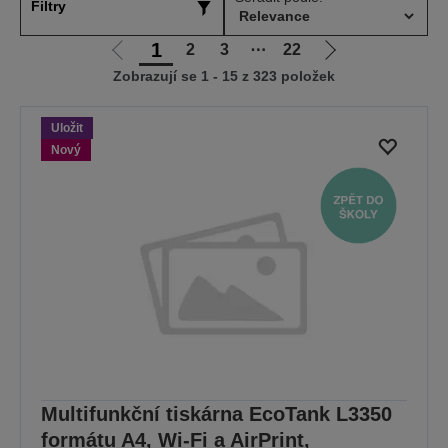
Filtry
1
2
3
⋯
22
Jít
Jít
Zobrazují se 1 - 15 z 323 položek
na
na
předchozí
další
stranu
stranu
Uložit
Nový
Multifunkční tiskárna EcoTank L3350
formátu A4, Wi-Fi a AirPrint,