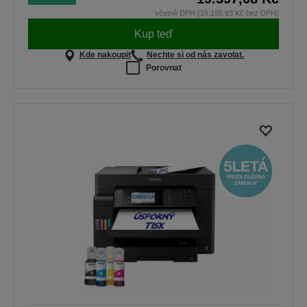
včetně DPH (16.195,93 Kč bez DPH)
Kup teď
Kde nakoupit
Nechte si od nás zavolat.
Porovnat