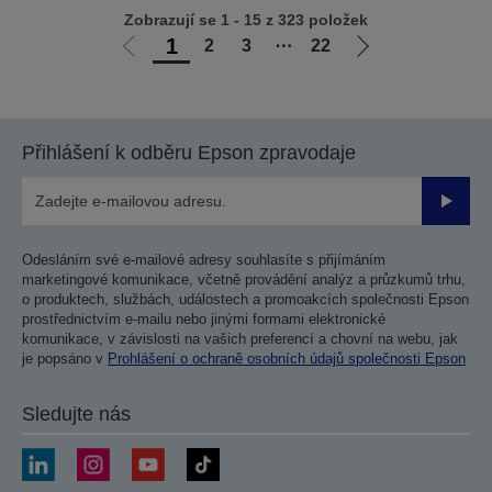
Zobrazují se 1 - 15 z 323 položek
1
2
3
⋯
22
Jít
Jít
na
na
předchozí
další
stranu
stranu
Přihlášení k odběru Epson zpravodaje
Odesla
Odesláním své e-mailové adresy souhlasíte s přijímáním
marketingové komunikace, včetně provádění analýz a průzkumů trhu,
o produktech, službách, událostech a promoakcích společnosti Epson
prostřednictvím e-mailu nebo jinými formami elektronické
komunikace, v závislosti na vašich preferencí a chovní na webu, jak
je popsáno v
Prohlášení o ochraně osobních údajů společnosti Epson
Sledujte nás