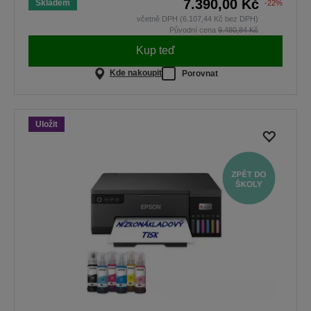
7.390,00 Kč
Skladem
-22%
včetně DPH (6.107,44 Kč bez DPH)
Původní cena
9.480,84 Kč
Kup teď
Kde nakoupit
Porovnat
Uložit