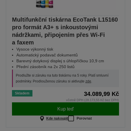
Multifunkční tiskárna EcoTank L15160
pro formát A3+ s inkoustovými
nádržkami, připojením přes Wi-Fi
a faxem
Vysoce výkonný tisk
Automatický podavač dokumentů
Barevný dotykový displej s úhlopříčkou 10,9 cm
Přední zásobník na 2x 250 listů
Prodlužte si záruku na tuto tiskárnu na 5 roky. Platí smluvní
podmínky. Prodlouženou záruku si aktivujte
zde
.
34.089,99 Kč
Skladem
včetně DPH (28.173,55 Kč bez DPH)
Kup teď
Kde nakoupit
Porovnat