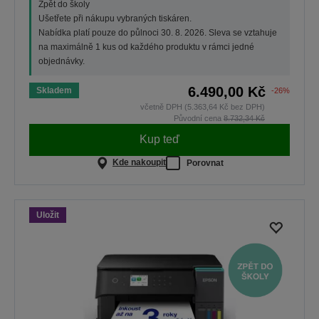
Zpět do školy
Ušetřete při nákupu vybraných tiskáren.
Nabídka platí pouze do půlnoci 30. 8. 2026. Sleva se vztahuje
na maximálně 1 kus od každého produktu v rámci jedné
objednávky.
6.490,00 Kč
Skladem
-26%
včetně DPH (5.363,64 Kč bez DPH)
Původní cena
8.732,34 Kč
Kup teď
Kde nakoupit
Porovnat
Uložit