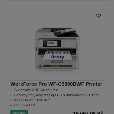
WorkForce Pro WF-C5890DWF Printer
Skenování ADF 24 obr./min
Barevný dotykový displej LCD s úhlopříčkou 10,9 cm
Kapacita až 1 830 listů
Podpora PCL
19.597,08 Kč
Skladem