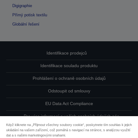
Digigraphie
Přímý potisk textilu
Globální řešení
Identifikace prodejců
Identifikace souladu produktu
Prohlášení o ochraně osobních údajů
Odstoupit od smlouvy
EU Data Act Compliance
Pro více informací o vašich osobních údajích nás
kontaktujte
Když kliknete na „Přijmout všechny soubory cookie“, poskytnete tím souhlas k jejich
ukládání na vašem zařízení, což pomáhá s navigací na stránce, s analýzou využití
Informace o souborech cookie
dat a s našimi marketingovými snahami.