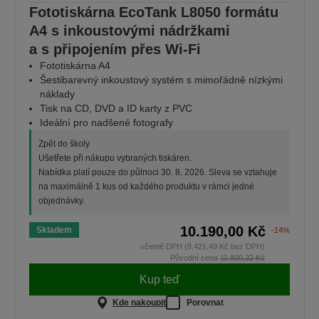
Fototiskárna EcoTank L8050 formátu
A4 s inkoustovými nádržkami
a s připojením přes Wi-Fi
Fototiskárna A4
Šestibarevný inkoustový systém s mimořádně nízkými
náklady
Tisk na CD, DVD a ID karty z PVC
Ideální pro nadšené fotografy
Zpět do školy
Ušetřete při nákupu vybraných tiskáren.
Nabídka platí pouze do půlnoci 30. 8. 2026. Sleva se vztahuje
na maximálně 1 kus od každého produktu v rámci jedné
objednávky.
10.190,00 Kč
Skladem
-14%
včetně DPH (8.421,49 Kč bez DPH)
Původní cena
11.800,22 Kč
Kup teď
Kde nakoupit
Porovnat