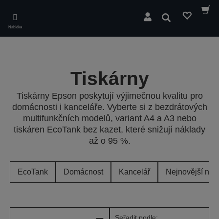
Skip
to
Hledat
main
Nabídka
content
Tiskárny
Tiskárny Epson poskytují výjimečnou kvalitu pro
domácnosti i kanceláře. Vyberte si z bezdrátových
multifunkčních modelů, variant A4 a A3 nebo
tiskáren EcoTank bez kazet, které snižují náklady
až o 95 %.
EcoTank
Domácnost
Kancelář
Nejnovější nab
Seřadit podle: