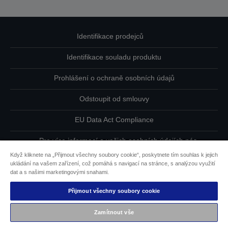
Identifikace prodejců
Identifikace souladu produktu
Prohlášení o ochraně osobních údajů
Odstoupit od smlouvy
EU Data Act Compliance
Pro více informací o vašich osobních údajích nás
kontaktujte
Když kliknete na „Přijmout všechny soubory cookie“, poskytnete tím souhlas k jejich
ukládání na vašem zařízení, což pomáhá s navigací na stránce, s analýzou využití
Informace o souborech cookie
dat a s našimi marketingovými snahami.
Přijmout všechny soubory cookie
Závazek usnadnění přístupu společnosti Epson
Zamítnout vše
Copyright © 2026 Seiko Epson