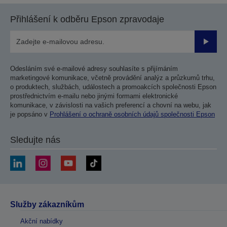
Přihlášení k odběru Epson zpravodaje
Odesla
Odesláním své e-mailové adresy souhlasíte s přijímáním
marketingové komunikace, včetně provádění analýz a průzkumů trhu,
o produktech, službách, událostech a promoakcích společnosti Epson
prostřednictvím e-mailu nebo jinými formami elektronické
komunikace, v závislosti na vašich preferencí a chovní na webu, jak
je popsáno v
Prohlášení o ochraně osobních údajů společnosti Epson
Sledujte nás
Služby zákazníkům
Akční nabídky