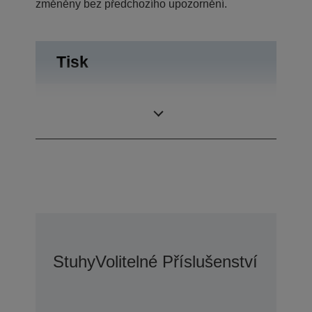
změněny bez předchozího upozornění.
Tisk
5 plus jeden
Počet kopií
originál
Stuhy
Volitelné Příslušenství