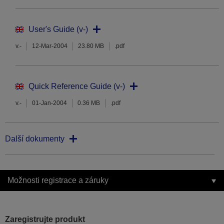
User's Guide (v-)
v.-
12-Mar-2004
23.80 MB
.pdf
Quick Reference Guide (v-)
v.-
01-Jan-2004
0.36 MB
.pdf
Další dokumenty
Možnosti registrace a záruky
Zaregistrujte produkt