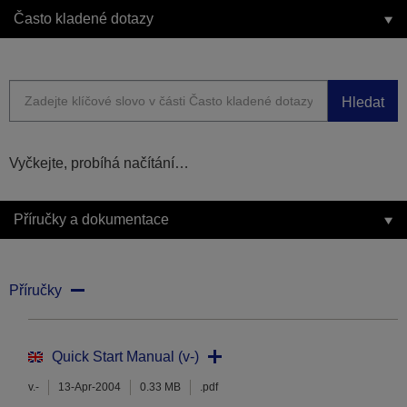
Často kladené dotazy
Hledat
Vyčkejte, probíhá načítání…
Příručky a dokumentace
Příručky
Quick Start Manual (v-)
v.-
13-Apr-2004
0.33 MB
.pdf