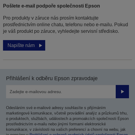
Pošlete e-mail podpoře společnosti Epson
Pro produkty v záruce nás prosím kontaktujte
prostřednictvím online chatu, telefonu nebo e-mailu. Pokud
je váš produkt po záruce, vyhledejte servisní středisko.
Napište nám
Přihlášení k odběru Epson zpravodaje
Odesla
Odesláním své e-mailové adresy souhlasíte s přijímáním
marketingové komunikace, včetně provádění analýz a průzkumů trhu,
o produktech, službách, událostech a promoakcích společnosti Epson
prostřednictvím e-mailu nebo jinými formami elektronické
komunikace, v závislosti na vašich preferencí a chovní na webu, jak
je popsáno v
Prohlášení o ochraně osobních údajů společnosti Epson