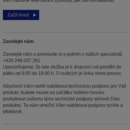
vám nabídne alternativní způsoby, jak nás kontaktovat.
Začít hned
Zavolejte nám
Zavolejte nám a promluvte si s jedním z našich specialistů
+420 246 037 281
Upozorňujeme, že tato služba je k dispozici od pondělí do
pátku od 9:00 do 18:00 h. O svátcích je linka mimo provoz.
Abychom Vám mohli nabídnout technickou podporu pro Váš
produkt, budete muset na začátku Vašeho hovoru
poskytnout našemu týmu technické podpory sériové číslo
produktu. To nám umožní Vám nabídnout podporu rychle a
efektivně.