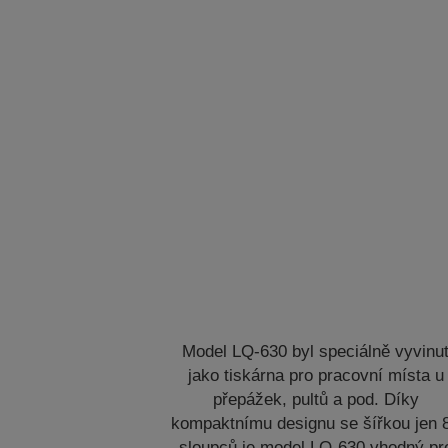
Model LQ-630 byl speciálně vyvinu
jako tiskárna pro pracovní místa u
přepážek, pultů a pod. Díky
kompaktnímu designu se šířkou jen 
sloupců je model LQ-630 vhodný pr