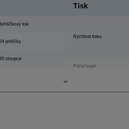
Tisk
Jehličkový tisk
Rychlost tisku
24 jehličky
80 sloupce
Počet kopií
Tiskové rozlišení