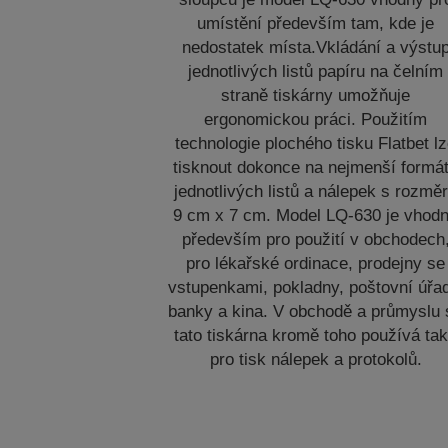
umístění především tam, kde je
nedostatek místa.Vkládání a výstu
jednotlivých listů papíru na čelním
straně tiskárny umožňuje
ergonomickou práci. Použitím
technologie plochého tisku Flatbet l
tisknout dokonce na nejmenší formá
jednotlivých listů a nálepek s rozmě
9 cm x 7 cm. Model LQ-630 je vhod
především pro použití v obchodech
pro lékařské ordinace, prodejny se
vstupenkami, pokladny, poštovní úřa
banky a kina. V obchodě a průmyslu 
tato tiskárna kromě toho používá ta
pro tisk nálepek a protokolů.