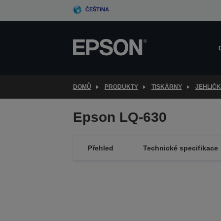
Skip
ČEŠTINA
to
main
content
DOMŮ
PRODUKTY
TISKÁRNY
JEHLIČ
Epson LQ-630
Přehled
Technické specifikace