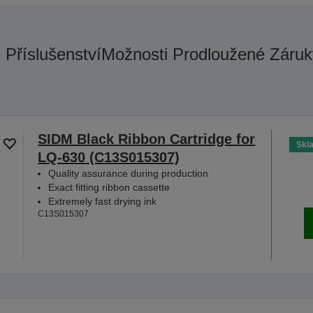
é Příslušenství
Možnosti Prodloužené Záruk
SIDM Black Ribbon Cartridge for
Skl
LQ-630 (C13S015307)
Quality assurance during production
Exact fitting ribbon cassette
Extremely fast drying ink
C13S015307