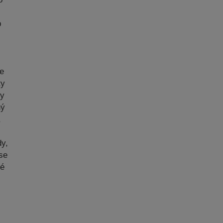
p
ze
ty
ry
ný
,
dy,
se
ké