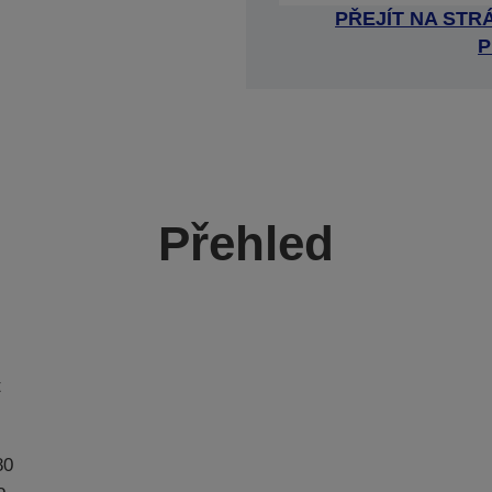
PŘEJÍT NA ST
P
Přehled
t
80
o