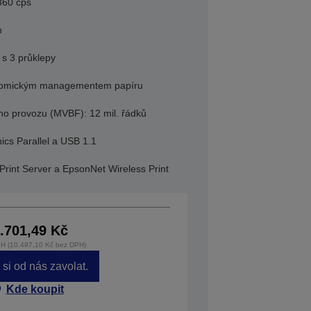
 360 cps
n
 s 3 průklepy
onomickým managementem papíru
o provozu (MVBF): 12 mil. řádků
ics Parallel a USB 1.1
 Print Server a EpsonNet Wireless Print
.701,49 Kč
H (10.497,10 Kč bez DPH)
si od nás zavolat.
Kde koupit