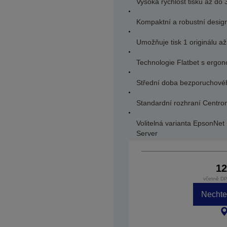
Vysoká rychlost tisku až do
Kompaktní a robustní desig
Umožňuje tisk 1 originálu až
Technologie Flatbet s erg
Střední doba bezporuchovéh
Standardní rozhraní Centron
Volitelná varianta EpsonNet
Server
12
včetně DP
Nechte 