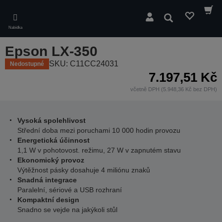
Skip
to
Hledat
main
Nabídka
content
Epson LX-350
SKU: C11CC24031
Nedostupné
7.197,51 Kč
včetně DPH (5.948,36 Kč bez DPH)
Vysoká spolehlivost
Střední doba mezi poruchami 10 000 hodin provozu
Energetická účinnost
1,1 W v pohotovost. režimu, 27 W v zapnutém stavu
Ekonomický provoz
Výtěžnost pásky dosahuje 4 miliónu znaků
Snadná integrace
Paralelní, sériové a USB rozhraní
Kompaktní design
Snadno se vejde na jakýkoli stůl