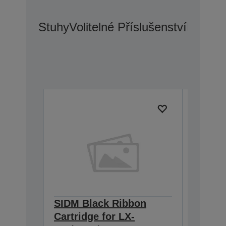
Stuhy
Volitelné Příslušenství
Možnos
SIDM Black Ribbon
SIDM B
Cartridge for LX-
Cartri