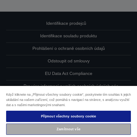
Identifikace prodejců
Identifikace souladu produktu
Prohlášení o ochraně osobních údajů
Odstoupit od smlouvy
EU Data Act Compliance
Pro více informací o vašich osobních údajích nás
kontaktujte
Když kliknete na „Přijmout všechny soubory cookie“, poskytnete tím souhlas k jejich
ukládání na vašem zařízení, což pomáhá s navigací na stránce, s analýzou využití
Informace o souborech cookie
dat a s našimi marketingovými snahami.
Přijmout všechny soubory cookie
Závazek usnadnění přístupu společnosti Epson
Zamítnout vše
Copyright © 2026 Seiko Epson