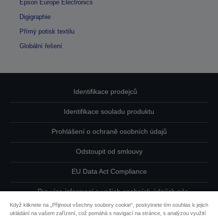
Epson Europe Electronics
Digigraphie
Přímý potisk textilu
Globální řešení
Identifikace prodejců
Identifikace souladu produktu
Prohlášení o ochraně osobních údajů
Odstoupit od smlouvy
EU Data Act Compliance
Pro více informací o vašich osobních údajích nás
kontaktujte
Když kliknete na „Přijmout všechny soubory cookie“, poskytnete tím souhlas k jejich
ukládání na vašem zařízení, což pomáhá s navigací na stránce, s analýzou využití