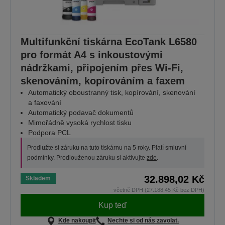
Multifunkční tiskárna EcoTank L6580
pro formát A4 s inkoustovými
nádržkami, připojením přes Wi-Fi,
skenováním, kopírováním a faxem
Automatický oboustranný tisk, kopírování, skenování
a faxování
Automatický podavač dokumentů
Mimořádně vysoká rychlost tisku
Podpora PCL
Prodlužte si záruku na tuto tiskárnu na 5 roky. Platí smluvní
podmínky. Prodlouženou záruku si aktivujte
zde
.
32.898,02 Kč
Skladem
včetně DPH (27.188,45 Kč bez DPH)
Kup teď
Kde nakoupit
Nechte si od nás zavolat.