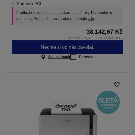
Podpora PCL
Prodlužte si záruku na tuto tiskárnu na 5 roky. Platí smluvní
podmínky. Prodlouženou záruku si aktivujte
zde
.
38.142,67 Kč
včetně DPH (31.522,87 Kč bez DPH)
Nechte si od nás zavolat.
Kde nakoupit
Porovnat