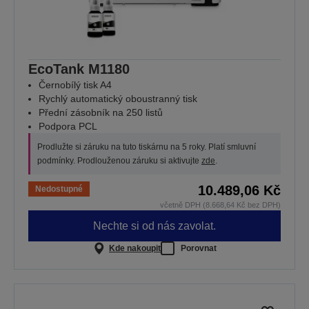
EcoTank M1180
Černobílý tisk A4
Rychlý automatický oboustranný tisk
Přední zásobník na 250 listů
Podpora PCL
Prodlužte si záruku na tuto tiskárnu na 5 roky. Platí smluvní
podmínky. Prodlouženou záruku si aktivujte
zde
.
10.489,06 Kč
Nedostupné
včetně DPH (8.668,64 Kč bez DPH)
Nechte si od nás zavolat.
Kde nakoupit
Porovnat