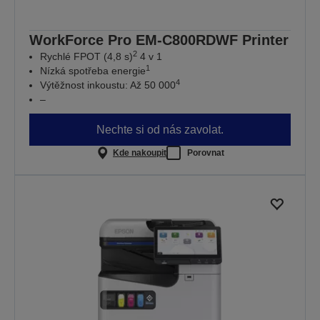
WorkForce Pro EM-C800RDWF Printer
2
Rychlé FPOT (4,8 s)
4 v 1
1
Nízká spotřeba energie
4
Výtěžnost inkoustu: Až 50 000
–
Nechte si od nás zavolat.
Kde nakoupit
Porovnat