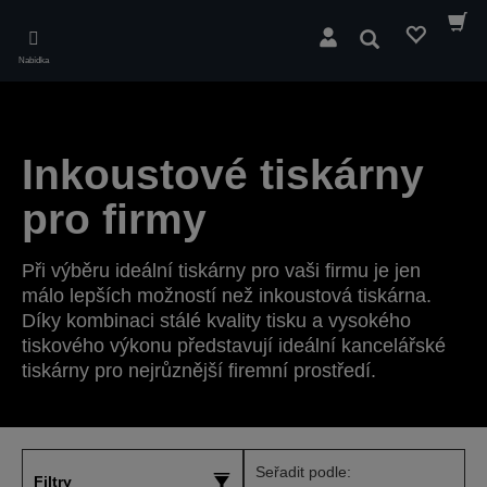
Skip
to
Hledat
main
Nabídka
content
Inkoustové tiskárny
pro firmy
Při výběru ideální tiskárny pro vaši firmu je jen
málo lepších možností než inkoustová tiskárna.
Díky kombinaci stálé kvality tisku a vysokého
tiskového výkonu představují ideální kancelářské
tiskárny pro nejrůznější firemní prostředí.
Seřadit podle:
Filtry