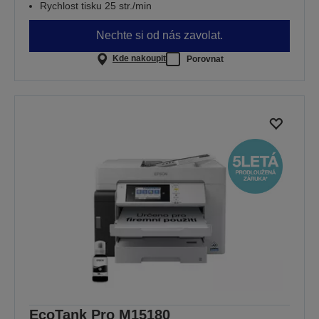
Rychlost tisku 25 str./min
Nechte si od nás zavolat.
Kde nakoupit
Porovnat
EcoTank Pro M15180