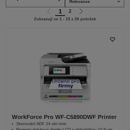
1
2
Jít
Jít
Zobrazují se 1 - 15 z 26 položek
na
na
předchozí
další
stranu
stranu
WorkForce Pro WF-C5890DWF Printer
Skenování ADF 24 obr./min
Barevný dotykový displej LCD s úhlopříčkou 10,9 cm