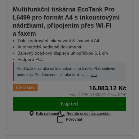
Multifunkční tiskárna EcoTank Pro
L6499 pro formát A4 s inkoustovými
nádržkami, připojením přes Wi-Fi
a faxem
Tisk, kopírování, skenování & faxování A4
Automatický podavač dokumentů
Barevný dotykový displej s úhlopříčkou 6,1 cm
Podpora PCL
Prodlužte si záruku na tuto tiskárnu na 5 roky. Platí smluvní
podmínky. Prodlouženou záruku si aktivujte
zde
.
16.883,12 Kč
Nízký stav
včetně DPH (13.952,99 Kč bez DPH)
Kup teď
Kde nakoupit
Nechte si od nás zavolat.
Porovnat