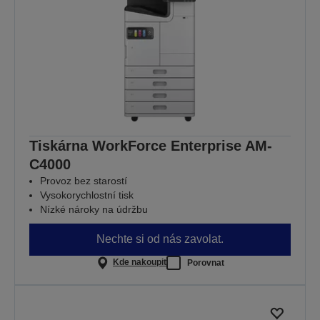
Tiskárna WorkForce Enterprise AM-
C4000
Provoz bez starostí
Vysokorychlostní tisk
Nízké nároky na údržbu
Nechte si od nás zavolat.
Kde nakoupit
Porovnat