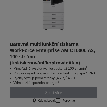
Barevná multifunkční tiskárna
WorkForce Enterprise AM-C10000 A3,
100 str./min
(tisk/skenování/kopírování/fax)
1
Mimořádně vysoká rychlost tisku až 100 str./min
Podpora vysokokapacitního zásobníku na papír SRA3
2
Rychlý výstup první stránky (4,7 s)
4 v 1
3
Velmi nízká spotřeba energie
Zjistit více
Kde nakoupit
Porovnat