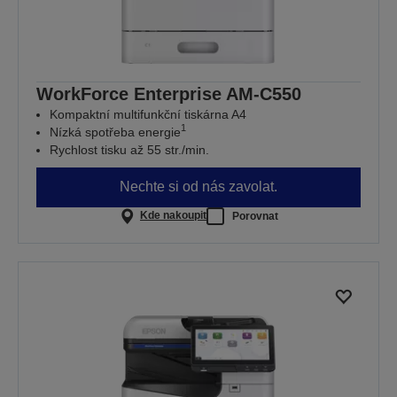
WorkForce Enterprise​ AM-C550
Kompaktní multifunkční tiskárna A4
1
Nízká spotřeba energie
Rychlost tisku až 55 str./min.
Nechte si od nás zavolat.
Kde nakoupit
Porovnat