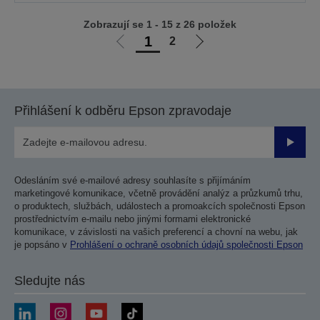
Zobrazují se 1 - 15 z 26 položek
1
2
Jít
Jít
na
na
předchozí
další
stranu
stranu
Přihlášení k odběru Epson zpravodaje
Odesla
Odesláním své e-mailové adresy souhlasíte s přijímáním
marketingové komunikace, včetně provádění analýz a průzkumů trhu,
o produktech, službách, událostech a promoakcích společnosti Epson
prostřednictvím e-mailu nebo jinými formami elektronické
komunikace, v závislosti na vašich preferencí a chovní na webu, jak
je popsáno v
Prohlášení o ochraně osobních údajů společnosti Epson
Sledujte nás