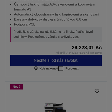
Černobílý tisk formátu A3+, skenování a kopírování
formátu A3
Automatický oboustranný tisk, kopírování a skenování
Barevný dotykový displej s úhlopříčkou 6,8 cm
Podpora PCL
Prodlužte si záruku na tuto tiskárnu na 5 roky. Platí smluvní
podmínky. Prodlouženou záruku si aktivujte
zde
.
26.223,01 Kč
včetně DPH (21.671,91 Kč bez DPH)
Nechte si od nás zavolat.
Kde nakoupit
Porovnat
Nový