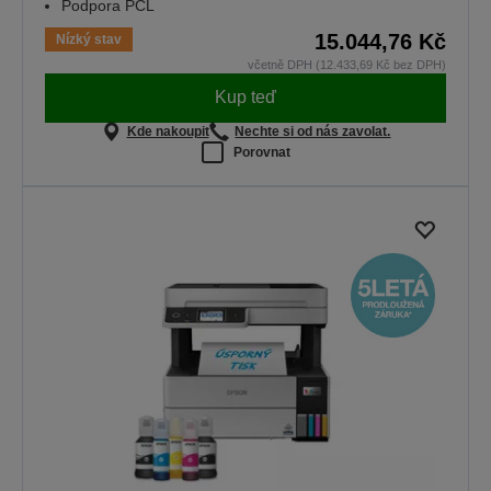
Podpora PCL
15.044,76 Kč
Nízký stav
včetně DPH (12.433,69 Kč bez DPH)
Kup teď
Kde nakoupit
Nechte si od nás zavolat.
Porovnat