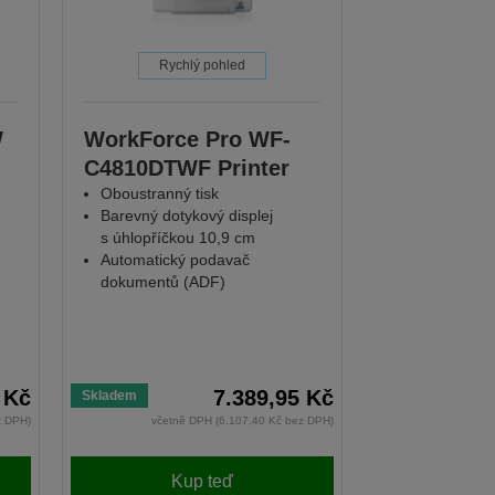
Rychlý pohled
W
WorkForce Pro WF-
C4810DTWF Printer
Oboustranný tisk
Barevný dotykový displej
s úhlopříčkou 10,9 cm
Automatický podavač
dokumentů (ADF)
 Kč
7.389,95 Kč
Skladem
z DPH)
včetně DPH (6.107,40 Kč bez DPH)
Kup teď