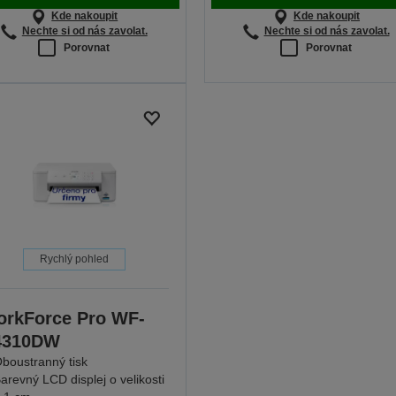
Kde nakoupit
Kde nakoupit
Nechte si od nás zavolat.
Nechte si od nás zavolat.
Porovnat
Porovnat
Rychlý pohled
rkForce Pro WF-
4310DW
boustranný tisk
arevný LCD displej o velikosti