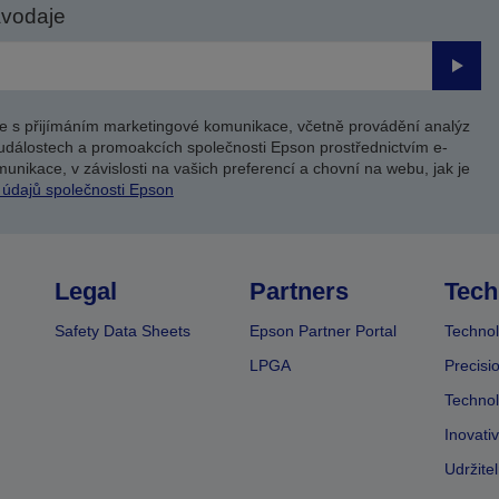
avodaje
Odesl
e s přijímáním marketingové komunikace, včetně provádění analýz
událostech a promoakcích společnosti Epson prostřednictvím e-
unikace, v závislosti na vašich preferencí a chovní na webu, jak je
 údajů společnosti Epson
Legal
Partners
Tech
Safety Data Sheets
Epson Partner Portal
Technol
LPGA
Precisi
Technol
Inovati
Udržite