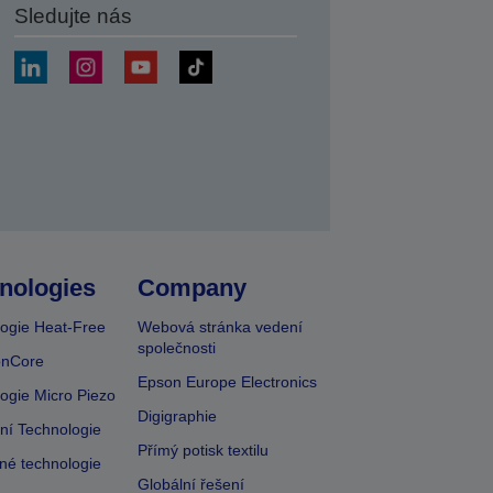
Sledujte nás
at
nologies
Company
ogie Heat-Free
Webová stránka vedení
společnosti
onCore
Epson Europe Electronics
ogie Micro Piezo
Digigraphie
vní Technologie
Přímý potisk textilu
lné technologie
Globální řešení