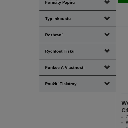
Formáty Papíru
Typ Inkoustu
Rozhraní
Rychlost Tisku
Funkce A Vlastnosti
Použití Tiskárny
Wo
C
O
B