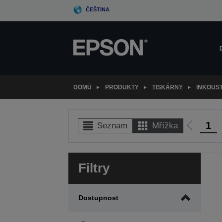
Skip
ČEŠTINA
to
main
content
DOMŮ
PRODUKTY
TISKÁRNY
INKOUS
1
Seznam
Mřížka
Jít
na
předcho
Filtry
stranu
Dostupnost