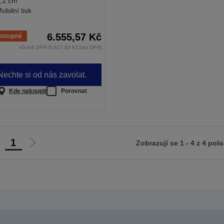
,1 cm
obilní tisk
6.555,57 Kč
ostupné
včetně DPH (5.417,83 Kč bez DPH)
Nechte si od nás zavolat.
Kde nakoupit
Porovnat
1
Zobrazují se 1 - 4 z 4 pol
ít
Jít
na
na
ředchozí
další
tranu
stranu