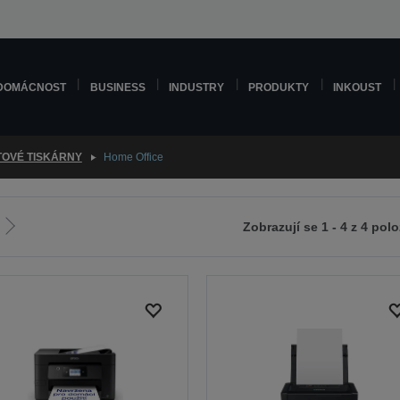
DOMÁCNOST
BUSINESS
INDUSTRY
PRODUKTY
INKOUST
TOVÉ TISKÁRNY
Home Office
Zobrazují se 1 - 4 z 4 pol
Jít
na
zí
další
stranu