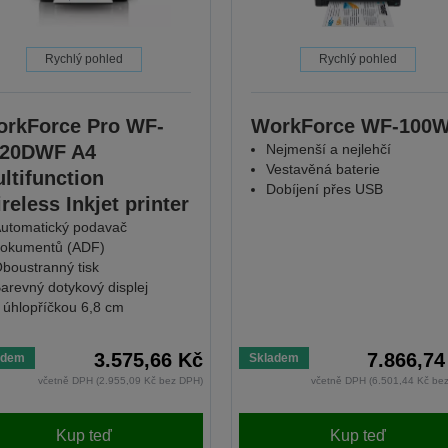
Rychlý pohled
Rychlý pohled
rkForce Pro WF-
WorkForce WF-100
820DWF A4
Nejmenší a nejlehčí
Vestavěná baterie
ltifunction
Dobíjení přes USB
reless Inkjet printer
utomatický podavač
okumentů (ADF)
boustranný tisk
arevný dotykový displej
 úhlopříčkou 6,8 cm
3.575,66 Kč
7.866,74
adem
Skladem
včetně DPH (2.955,09 Kč bez DPH)
včetně DPH (6.501,44 Kč be
Kup teď
Kup teď