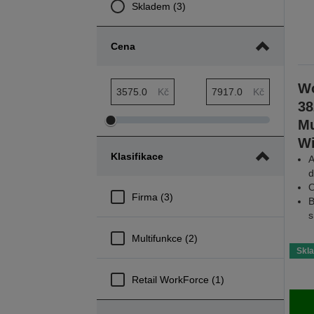
Skladem (3)
Cena
Wo
Minimální rozsah Cena
Maximální rozsah Cena
Kč
Kč
3
Mu
Upravit
Upravit
Wi
minimální
maximální
Klasifikace
A
rozsah
rozsah
d
Cena
Cena
O
Firma (3)
B
s
Multifunkce (2)
Skl
Retail WorkForce (1)