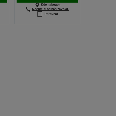
Kde nakoupit
Nechte si od nás zavolat.
Porovnat