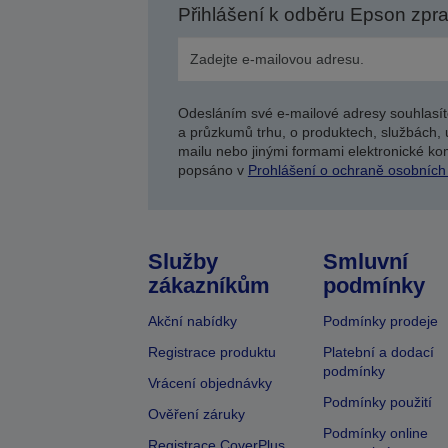
Přihlášení k odběru Epson zpr
Odesláním své e-mailové adresy souhlasít
a průzkumů trhu, o produktech, službách, 
mailu nebo jinými formami elektronické kom
popsáno v
Prohlášení o ochraně osobních
Služby
Smluvní
zákazníkům
podmínky
Akční nabídky
Podmínky prodeje
Registrace produktu
Platební a dodací
podmínky
Vrácení objednávky
Podmínky použití
Ověření záruky
Podmínky online
Registrace CoverPlus