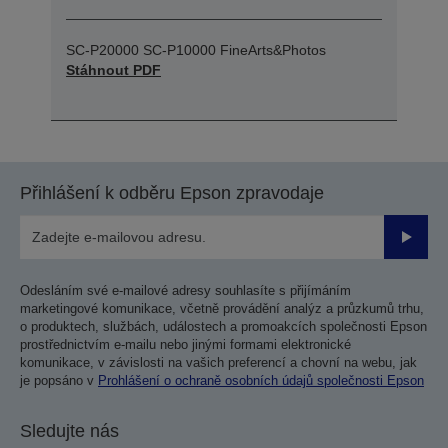
SC-P20000 SC-P10000 FineArts&Photos
Stáhnout PDF
Přihlášení k odběru Epson zpravodaje
Odesla
Odesláním své e-mailové adresy souhlasíte s přijímáním
marketingové komunikace, včetně provádění analýz a průzkumů trhu,
o produktech, službách, událostech a promoakcích společnosti Epson
prostřednictvím e-mailu nebo jinými formami elektronické
komunikace, v závislosti na vašich preferencí a chovní na webu, jak
je popsáno v
Prohlášení o ochraně osobních údajů společnosti Epson
Sledujte nás