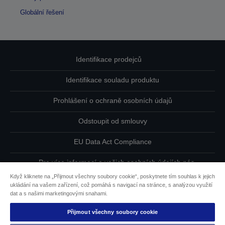
Globální řešení
Identifikace prodejců
Identifikace souladu produktu
Prohlášení o ochraně osobních údajů
Odstoupit od smlouvy
EU Data Act Compliance
Pro více informací o vašich osobních údajích nás
kontaktujte
Když kliknete na „Přijmout všechny soubory cookie“, poskytnete tím souhlas k jejich
ukládání na vašem zařízení, což pomáhá s navigací na stránce, s analýzou využití
Informace o souborech cookie
dat a s našimi marketingovými snahami.
Přijmout všechny soubory cookie
Závazek usnadnění přístupu společnosti Epson