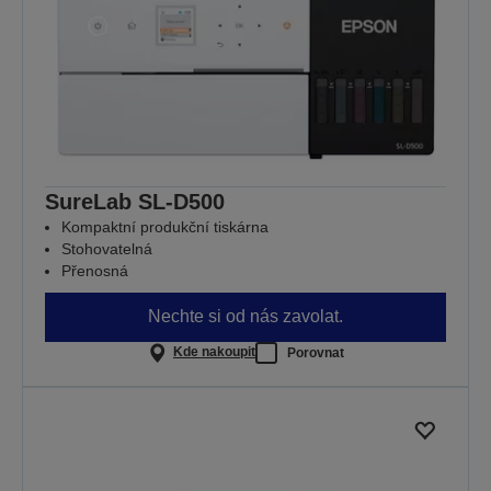
SureLab SL-D500
Kompaktní produkční tiskárna
Stohovatelná
Přenosná
Nechte si od nás zavolat.
Kde nakoupit
Porovnat