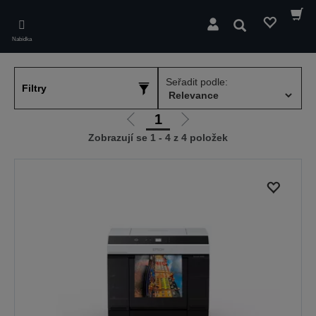
Skip
to
Hledat
main
Nabídka
content
Seřadit podle:
Filtry
1
Jít
Jít
Zobrazují se 1 - 4 z 4 položek
na
na
předchozí
další
stranu
stranu