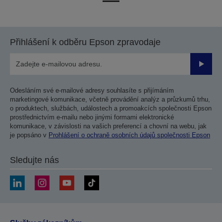
na
na
předchozí
další
stranu
stranu
Přihlášení k odběru Epson zpravodaje
Odesla
Odesláním své e-mailové adresy souhlasíte s přijímáním
marketingové komunikace, včetně provádění analýz a průzkumů trhu,
o produktech, službách, událostech a promoakcích společnosti Epson
prostřednictvím e-mailu nebo jinými formami elektronické
komunikace, v závislosti na vašich preferencí a chovní na webu, jak
je popsáno v
Prohlášení o ochraně osobních údajů společnosti Epson
Sledujte nás