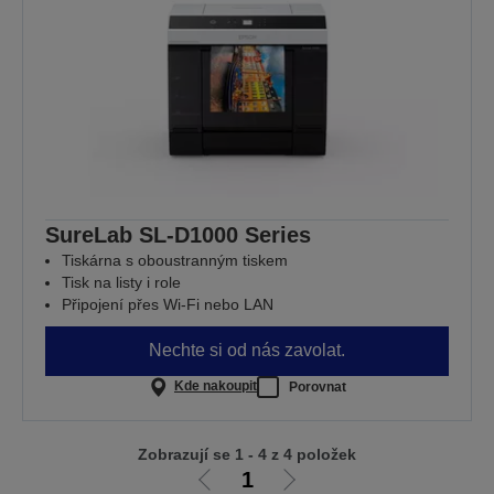
SureLab SL-D1000 Series
Tiskárna s oboustranným tiskem
Tisk na listy i role
Připojení přes Wi-Fi nebo LAN
Nechte si od nás zavolat.
Kde nakoupit
Porovnat
Zobrazují se 1 - 4 z 4 položek
1
Jít
Jít